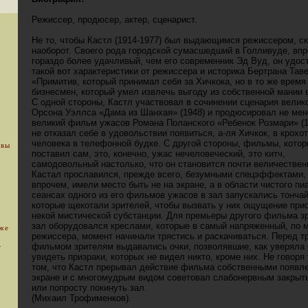
Режиссер, продюсер, актер, сценарист.
Не то, чтобы Кастл (1914-1977) был выдающимся режиссером, ск
наоборот. Своего рода городской сумасшедший в Голливуде, впр
гораздо более удачливый, чем его современник Эд Вуд, он удос
такой вот характеристики от режиссера и историка Бертрана Тав
«Примитив, который принимал себя за Хичкока, но в то же время
бизнесмен, который умел извлечь выгоду из собственной мании 
С одной стороны, Кастл участвовал в сочинении сценария велик
Орсона Уэллса «Дама из Шанхая» (1948) и продюсировал не мен
великий фильм ужасов Романа Поланского «Ребенок Розмари» (19
не отказал себе в удовольствии появиться, а-ля Хичкок, в крохо
человека в телефонной будке. С другой стороны, фильмы, котор
 вы
поставил сам, это, конечно, ужас нечеловеческий, это китч,
самодовольный настолько, что он становится почти величестве
Кастал прославился, прежде всего, безумными спецэффектами, 
впрочем, имели место быть не на экране, а в области чистого пи
сеансах одного из его фильмов ужасов в зал запускались тонча
которые щекотали зрителей, чтобы вызвать у них ощущение при
некой мистической субстанции. Для премьеры другого фильма з
зал оборудовался креслами, которые в самый напряженный, по 
уже
режиссера, момент начинали трястись и раскачиваться. Перед т
.
фильмом зрителям выдавались очки, позволявшие, как уверяла 
увидеть призраки, которых не видел никто, кроме них. Не говоря
том, что Кастл прерывал действие фильма собственными появл
экране и с многомудрым видом советовал слабонервным закрыть
или попросту покинуть зал.
(Михаил Трофименков).