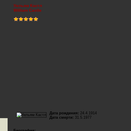
Уильям Кастл
William Castle
Дата рождения:
24.4.1914
Дата смерти:
31.5.1977
Биография: