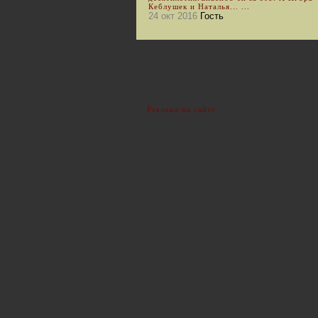
Кеблушек и Наталья... ...
24 окт 2016
Гость
Реклама на сайте