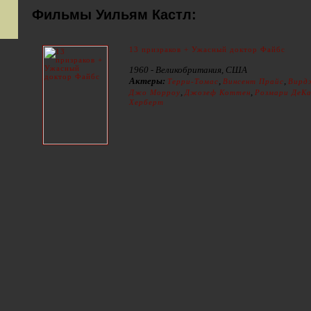
Фильмы Уильям Кастл:
13 призраков + Ужасный доктор Файбс
1960 - Великобритания, США
Актеры:
,
,
Терри-Томас
Винсент Прайс
Вирд
,
,
Джо Морроу
Джозеф Коттен
Розмари ДеК
Херберт