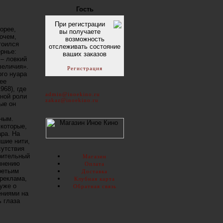
Гость
При регистрации
орее,
вы получаете
очем,
возможность
тоился
отслеживать состояние
ернье:
ваших заказов
 – ловкий
величия».
Регистрация
ого нуара
ее
68), где
admin@inoekino.ru
тной роли
zakaz@inoekino.ru
ые он
нным.
которые,
ара. На
йшие нити,
сутствия
рительный
Магазин
мнению
Оплата
ретьим
Доставка
реклама,
Клубная карта
 уже о
Обратная связь
ениями на
 глаза