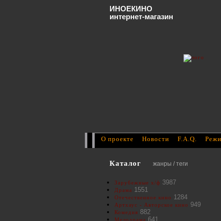
ИНОЕКИНО
интернет-магазин
О проекте
Новости
F.A.Q.
Режи
Каталог
жанры / теги
3987
Зарубежные х/ф
1551
Драма
1284
Отечественное кино
949
Артхаус - Авторское кино
882
Комедия
641
Мелодрама