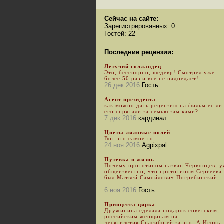
Сейчас на сайте:
Зарегистрированных: 0
Гостей: 22
Последние рецензии:
Летучий голландец
Это, бесспорно, шедевр! Смотрел уже
более 50 раз и всё не надоедает! ...
26 дек 2016
Гость
Агент президента
как можно дать рецензию на фильм.ес ли
его спрятали за семью зам ками? ...
7 дек 2016
кардинал
Цветы лиловые полей
Вот это самое то. ...
24 ноя 2016
Agpixpal
Путевка в жизнь
Почему прототипом назван Червонцев, 
общеизвестно, что прототипом Сергеева
был Матвей Самойлович Погребинский,..
...
6 ноя 2016
Гость
Принцесса цирка
Дружинина сделала подарок советским,
российским женщинам на
десятилетия.Спасибо ей за это. А Игорь