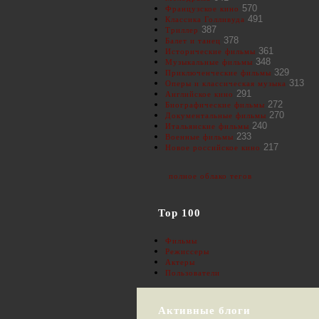
570
Французское кино
491
Классика Голливуда
387
Триллер
378
Балет и танец
361
Исторические фильмы
348
Музыкальные фильмы
329
Приключенческие фильмы
313
Оперы и классическая музыка
291
Английское кино
272
Биографические фильмы
270
Документальные фильмы
240
Итальянские фильмы
233
Военные фильмы
217
Новое российское кино
полное облако тегов
Top 100
Фильмы
Режиссеры
Актеры
Пользователи
Активные блоги