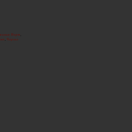
,
жиния Норт
,
амп
Чарльз