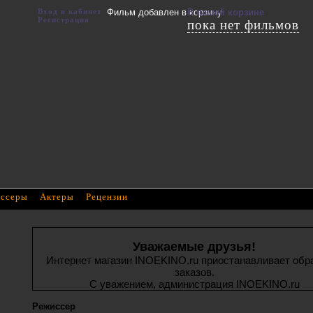
Вход в кабинет
Фильм добавлен в корзину
В вашей корзине
Регистрация
пока нет фильмов
ссеры
Актеры
Рецензии
Уважаемые друзья!
Интернет магазин INOEKINO.ru приостанавливает обр
заказов.
С уважением, администрация INOEKINO.ru
Режиссер