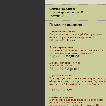
Сейчас на сайте:
Зарегистрированных: 0
Гостей: 18
Последние рецензии:
Летучий голландец
Это, бесспорно, шедевр! Смотрел уже
более 50 раз и всё не надоедает! ...
26 дек 2016
Гость
Агент президента
как можно дать рецензию на фильм.ес ли
его спрятали за семью зам ками? ...
7 дек 2016
кардинал
Цветы лиловые полей
Вот это самое то. ...
24 ноя 2016
Agpixpal
Путевка в жизнь
Почему прототипом назван Червонцев, 
общеизвестно, что прототипом Сергеева
был Матвей Самойлович Погребинский,..
...
6 ноя 2016
Гость
Принцесса цирка
Дружинина сделала подарок советским,
российским женщинам на
десятилетия.Спасибо ей за это. А Игорь