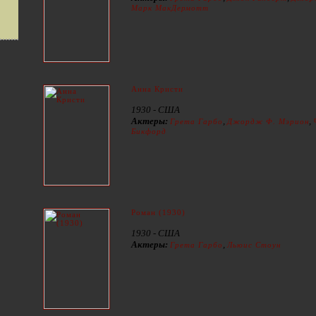
Марк МакДермотт
Анна Кристи
1930 - США
Актеры:
,
,
Грета Гарбо
Джордж Ф. Мэрион
Бикфорд
Роман (1930)
1930 - США
Актеры:
,
Грета Гарбо
Льюис Стоун