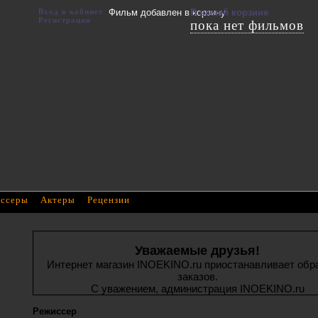
Вход в кабинет
Фильм добавлен в корзину
В вашей корзине
Регистрация
пока нет фильмов
ссеры
Актеры
Рецензии
Уважаемые друзья!
Интернет магазин INOEKINO.ru приостанавливает обр
заказов.
С уважением, администрация INOEKINO.ru
Режиссер