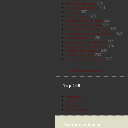
570
Французское кино
491
Классика Голливуда
387
Триллер
378
Балет и танец
361
Исторические фильмы
348
Музыкальные фильмы
329
Приключенческие фильмы
313
Оперы и классическая музыка
291
Английское кино
272
Биографические фильмы
270
Документальные фильмы
240
Итальянские фильмы
233
Военные фильмы
217
Новое российское кино
полное облако тегов
Top 100
Фильмы
Режиссеры
Актеры
Пользователи
Активные блоги