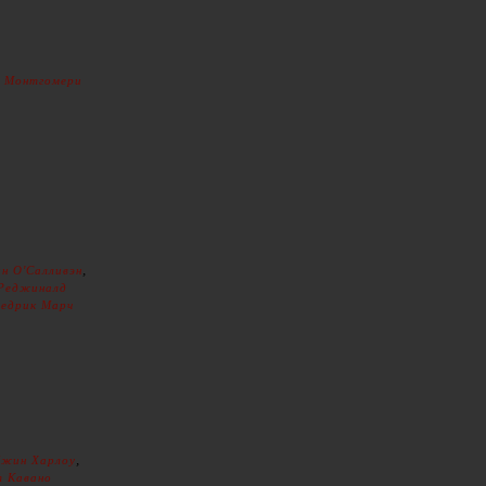
 Монтгомери
,
н О'Салливэн
Реджиналд
едрик Марч
,
жин Харлоу
 Кавано