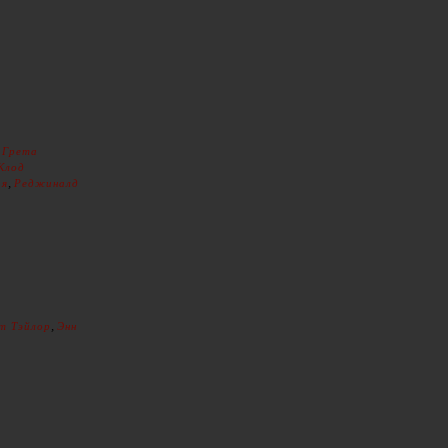
,
Грета
Клод
,
ая
Реджиналд
,
т Тэйлор
Энн