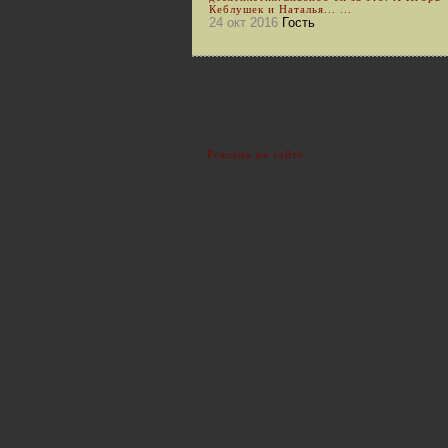
Кеблушек и Наталья... ...
24 окт 2016
Гость
Реклама на сайте