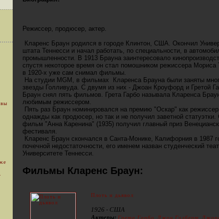
Режиссер, продюсер, актер.
Кларенс Браун родился в городе Клинтон, США. Окончил Униве
штата Теннесси и начал работать, по специальности, в автомоби
промышленности. В 1913 Брауна заинтересовало кинопроизводст
спустя некоторое время он стал помошником режиссера Мориса 
в 1920-х уже сам снимал фильмы.
На студии MGM, в фильмах Кларенса Брауна были заняты мно
звезды Голливуда. С двумя из них - Джоан Кроуфорд и Гретой Га
Браун снял пять фильмов. Грета Гарбо называла Кларенса Брау
любимым режиссером.
 вы
Пять раз Браун номинировался на премию "Оскар" как режиссер
однажды как продюсер, но так и не получил заветной статуэтки.
фильм "Анна Каренина" (1935) получил главный приз Венецианск
фестиваля.
Кларенс Браун скончался в Санта-Монике, Калифорния в 1987 г
почечной недостаточности, его именем назван студенческий теат
Университете Теннесси.
уже
Фильмы Кларенс Браун:
.
Плоть и дьявол
1926 - США
Актеры:
,
,
Грета Гарбо
Джон Гилберт
Джор