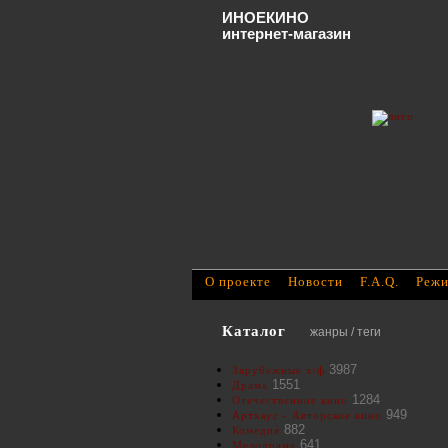
ИНОЕКИНО
интернет-магазин
О проекте
Новости
F.A.Q.
Режи
Каталог
жанры / теги
3987
Зарубежные х/ф
1551
Драма
1284
Отечественное кино
949
Артхаус - Авторское кино
882
Комедия
641
Мелодрама