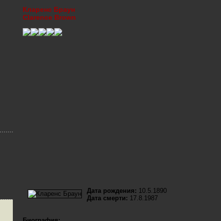
Кларенс Браун
Clarence Brown
Дата рождения:
10.5.1890
Дата смерти:
17.8.1987
Биография: