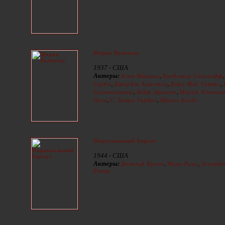
Мария Валевска
1937 - США
Актеры:
,
Алан Маршал
Владимир Соколофф
,
,
,
Гарбо
Джордж Хьюстон
Дэйм Мэй Уитти
,
,
Гиллингуотер
Лейф Эриксон
Мария Успенск
,
,
Оуэн
С. Хенри Гордон
Шарль Буайе
Национальный бархат
1944 - США
Актеры:
,
,
Дональд Крисп
Мики Руни
Элизабе
Ревир