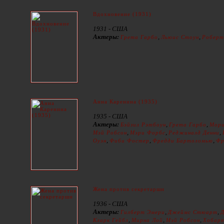
Вдохновение (1931)
1931 - США
Актеры:
,
,
Грета Гарбо
Льюис Стоун
Роберт
Анна Каренина (1935)
1935 - США
Актеры:
,
,
Бэйзил Рэтбоун
Грета Гарбо
Мори
,
,
,
Мэй Робсон
Мэри Форбс
Реджиналд Денни
,
,
,
Оуэн
Фиби Фостер
Фредди Бартоломью
Фр
Жена против секретарши
1936 - США
Актеры:
,
,
Гилберт Эмери
Джеймс Стюарт
Д
,
,
,
Кларк Гейбл
Мирна Лой
Мэй Робсон
Хобарт