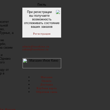
Гость
При регистрации
вы получаете
возможность
рситет
отслеживать состояние
льной
ваших заказов
во,
Турнье, а
Регистрация
гие
рбо,
admin@inoekino.ru
на своим
zakaz@inoekino.ru
 и
 Однако
ого
оду от
р в
Магазин
Оплата
Доставка
Клубная карта
Обратная связь
,
дж Фоусет