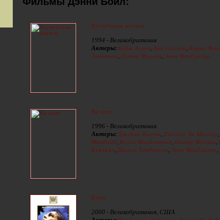
Фильмы Дэнни Бойл:
Неглубокая могила
1994 - Великобритания
Актеры:
,
,
Кейт Аллен
Кен Стотт
Керри Фок
,
,
Экклстон
Питер Муллан
Эван МакГрегор
На игле
1996 - Великобритания
Актеры:
,
Джеймс Космо
Джонни Ли Миллер
,
,
,
МакКидд
Келли Макдональд
Питер Муллан
,
,
,
Карлайл
Ширли Хендерсон
Эван МакГрегор
Пляж
2000 - Великобритания, США
Актеры:
,