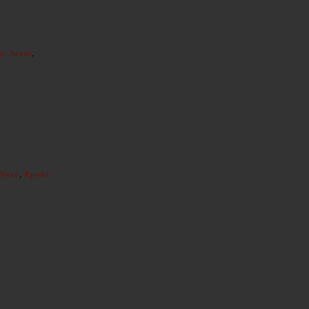
,
ис Эванс
,
Шакла
Фрида