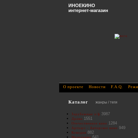
ИНОЕКИНО
интернет-магазин
О проекте
Новости
F.A.Q.
Режи
Каталог
жанры / теги
3987
Зарубежные х/ф
1551
Драма
1284
Отечественное кино
949
Артхаус - Авторское кино
882
Комедия
641
Мелодрама