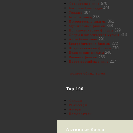
570
Французское кино
491
Классика Голливуда
387
Триллер
378
Балет и танец
361
Исторические фильмы
348
Музыкальные фильмы
329
Приключенческие фильмы
313
Оперы и классическая музыка
291
Английское кино
272
Биографические фильмы
270
Документальные фильмы
240
Итальянские фильмы
233
Военные фильмы
217
Новое российское кино
полное облако тегов
Top 100
Фильмы
Режиссеры
Актеры
Пользователи
Активные блоги