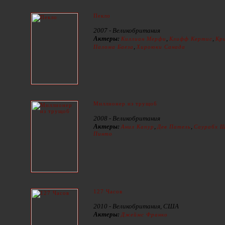
Пекло
2007 - Великобритания
Актеры:
,
,
Киллиан Мерфи
Клифф Кертис
Кр
,
Палома Баеза
Хироюки Санада
Миллионер из трущоб
2008 - Великобритания
Актеры:
,
,
Анил Капур
Дев Патель
Саурабх 
Пинто
127 Часов
2010 - Великобритания, США
Актеры:
Джеймс Франко