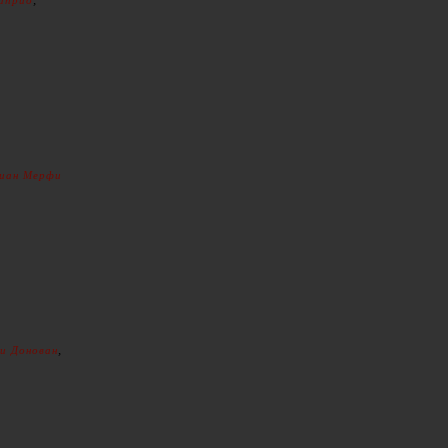
априо
иан Мерфи
,
и Донован