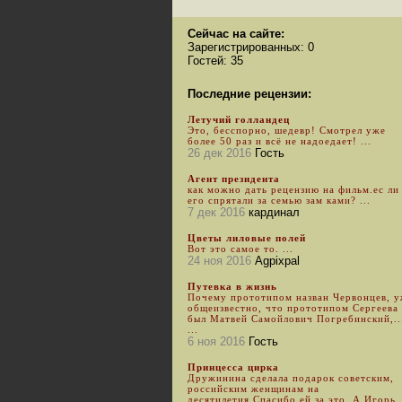
Сейчас на сайте:
Зарегистрированных: 0
Гостей: 35
Последние рецензии:
Летучий голландец
Это, бесспорно, шедевр! Смотрел уже
более 50 раз и всё не надоедает! ...
26 дек 2016
Гость
Агент президента
как можно дать рецензию на фильм.ес ли
его спрятали за семью зам ками? ...
7 дек 2016
кардинал
Цветы лиловые полей
Вот это самое то. ...
24 ноя 2016
Agpixpal
Путевка в жизнь
Почему прототипом назван Червонцев, 
общеизвестно, что прототипом Сергеева
был Матвей Самойлович Погребинский,..
...
6 ноя 2016
Гость
Принцесса цирка
Дружинина сделала подарок советским,
российским женщинам на
десятилетия.Спасибо ей за это. А Игорь