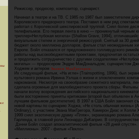
Режиссер, продюсер, композитор, сценарист.
Начинал в театре и на ТВ. С 1985 по 1987 был заместителем дир
Королевского придворного театра. Поставил в нем ряд спектакле
работал с Королевской шекспировской труппой. Снял более деся
телефильмов. Его первая лента в кино — проникнутый черным 
триллер«Неглубокая могила» (Shallow Grave, 1994), отличавшийс
визуальным стилем и энергичной режиссурой. Снятый за 30 дней
бюджет около миллиона долларов, фильм стал неожиданным хи
Европе. Бойл отказался от предложенного голливудского римейк
работы над высокобюджетными проектами, предпочитая остаться
и продолжить сотрудничество с другими создателями «Неглубок
могилы» — продюсером Эндрю МакДональдом, сценаристом Дж
 вы
Ходжем и актером
Эваном МакГрегором.
Их следующий фильм, «На игле» (Trainspotting, 1996), был экра
культового романа Ирвина Уэлша о жизни и злоключениях компа
наркоманов. Несмотря на своеобразие сюжетного материала, ле
сделала огромные для малобюджетного проекта сборы. Фильмы
начали волну возрождения английского национального кинемато
были восторженно приняты критиками (второй был объявлен в А
лучшим фильмом десятилетия). В 1997 в США Бойл закончил с
уже
новой картины по сценарию Ходжа, «Не столь обычная жизнь» (A 
Ordinary), с участием Эвана МакГрегора, Камерон Диас и Холли 
.
1999 снял экзотическую драму «Пляж», экранизацию романа Ал
Гарленда, в главной роли Леонардо ДиКаприо. В сотрудничестве
Дэнни Бойл создал апокалиптический фильм «28 дней спустя». 
«Миллионы». 2007 - фильм «Пекло».