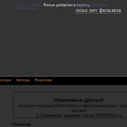
Вход в кабинет
Фильм добавлен в корзину
В вашей корзине
Регистрация
пока нет фильмов
ссеры
Актеры
Рецензии
Уважаемые друзья!
Интернет магазин INOEKINO.ru приостанавливает обр
заказов.
С уважением, администрация INOEKINO.ru
Режиссер