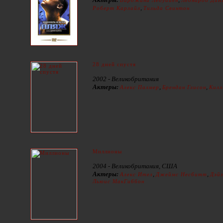
Вирджини Ледуайен
Леонардо ДиК
,
Роберт Карлайл
Тильда Свинтон
28 дней спустя
2002 - Великобритания
Актеры:
,
,
Алекс Палмер
Брендан Глисон
Килл
Миллионы
2004 - Великобритания, США
Актеры:
,
,
Алекс Ител
Джеймс Несбитт
Дэйз
Льюис МакГиббон