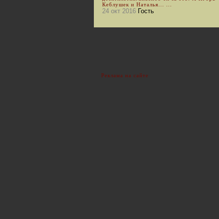
Кеблушек и Наталья... ...
24 окт 2016
Гость
Реклама на сайте