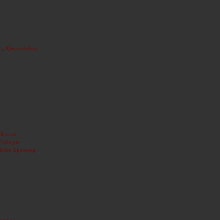
,
с
Кристофер
,
Кевин
Роберт
Юэн Бремнер
,