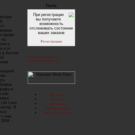
Гость
При регистрации
ектора
вы получаете
й,
возможность
ти
отслеживать состояние
юмором
ваших заказов
я ярким
 на
Регистрация
том в
а и от
 в Англии
ой
admin@inoekino.ru
zakaz@inoekino.ru
оном
низацией
нии
нта
 Бойла
графа и
нглии
Магазин
ъемки
Оплата
Life Less
Доставка
Хантер. В
Клубная карта
екса
Обратная связь
 с ним,
2004 -