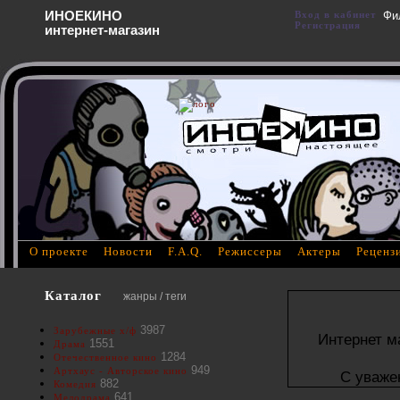
ИНОЕКИНО
Вход в кабинет
Фи
Регистрация
интернет-магазин
О проекте
Новости
F.A.Q.
Режиссеры
Актеры
Реценз
Каталог
жанры / теги
3987
Зарубежные х/ф
Интернет м
1551
Драма
1284
Отечественное кино
949
Артхаус - Авторское кино
С уваже
882
Комедия
641
Мелодрама