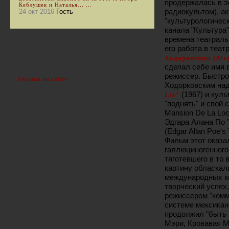
продержалась в э
Кеблушек и Наталья... ...
радиокультом), ак
24 окт 2016
Гость
"культурологичес
канала "Культура"
времена театраль
его работа в теат
Ходоровским (Ale
сделал себе имя 
режиссер. Быстро
Реклама на сайте
Ходорковским над
(1967) и кул
Lis"
"поднять" и свой 
Mansion De La Loc
Эдгара Алана По 
(Edgar Allan Poe's
Фильм этот оказа
галлюциногенного
тяготевшего в то 
картину обласкал
международных ки
творческий успех,
режиссером "комм
системе мексикан
продолжил "быть 
Мэри, Кровавая Мэ