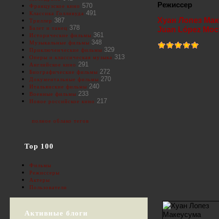
Режиссер
570
Французское кино
491
Классика Голливуда
Хуан Лопез Ма
387
Триллер
378
Балет и танец
Juan López Moc
361
Исторические фильмы
348
Музыкальные фильмы
329
Приключенческие фильмы
313
Оперы и классическая музыка
291
Английское кино
272
Биографические фильмы
270
Документальные фильмы
240
Итальянские фильмы
233
Военные фильмы
217
Новое российское кино
полное облако тегов
Top 100
Фильмы
Режиссеры
Актеры
Пользователи
Активные блоги