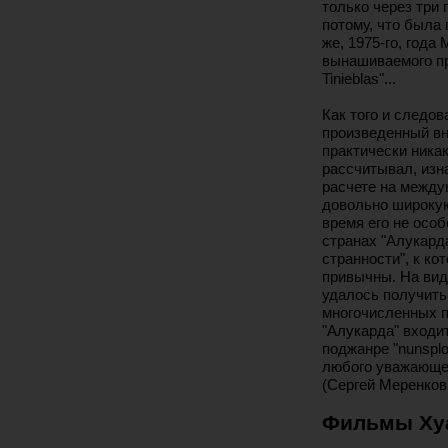
только через три 
потому, что была 
же, 1975-го, года
вынашиваемого про
Tinieblas"...
Как того и следо
произведенный вн
практически никак
рассчитывал, изн
расчете на между
довольно широку
время его не особ
странах "Алукарда
странности", к к
привычны. На виде
удалось получить
многочисленных п
"Алукарда" входи
поджанре "nunsploi
любого уважающег
(Сергей Меренков
Фильмы Хуа