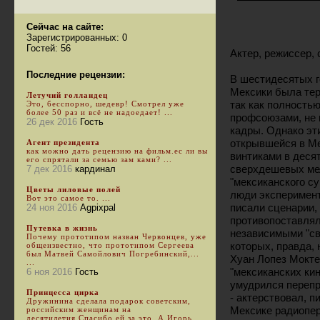
Сейчас на сайте:
Зарегистрированных: 0
Гостей: 56
Актер, режиссер, 
Последние рецензии:
В шестидесятых 
Мексики была тер
Летучий голландец
так как полность
Это, бесспорно, шедевр! Смотрел уже
более 50 раз и всё не надоедает! ...
профсоюзами, не
26 дек 2016
Гость
кадры. Однако эт
открывшейся в Ме
Агент президента
как можно дать рецензию на фильм.ес ли вы
винтиками в деся
его спрятали за семью зам ками? ...
сверхдешевых мел
7 дек 2016
кардинал
"мексиканского с
Цветы лиловые полей
люди эксперимент
Вот это самое то. ...
писали сценарии,
24 ноя 2016
Agpixpal
противопоставлял
Путевка в жизнь
независимыми "св
Почему прототипом назван Червонцев, уже
которых, правда,
общеизвестно, что прототипом Сергеева
был Матвей Самойлович Погребинский,...
Хуан Лопез Мокте
...
"мексиканских ки
6 ноя 2016
Гость
умудрился перепр
Принцесса цирка
- актерствовал, 
Дружинина сделала подарок советским,
Мексике радиопер
российским женщинам на
десятилетия.Спасибо ей за это. А Игорь