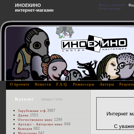
ИНОЕКИНО
Вход в кабинет
Фи
Регистрация
интернет-магазин
О проекте
Новости
F.A.Q.
Режиссеры
Актеры
Реценз
Каталог
жанры / теги
3987
Зарубежные х/ф
Интернет м
1551
Драма
1284
Отечественное кино
949
Артхаус - Авторское кино
С уваже
882
Комедия
641
Мелодрама