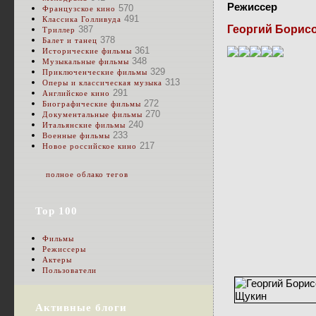
Режиссер
570
Французское кино
491
Классика Голливуда
Георгий Борис
387
Триллер
378
Балет и танец
361
Исторические фильмы
348
Музыкальные фильмы
329
Приключенческие фильмы
313
Оперы и классическая музыка
291
Английское кино
272
Биографические фильмы
270
Документальные фильмы
240
Итальянские фильмы
233
Военные фильмы
217
Новое российское кино
полное облако тегов
Top 100
Фильмы
Режиссеры
Актеры
Пользователи
Активные блоги