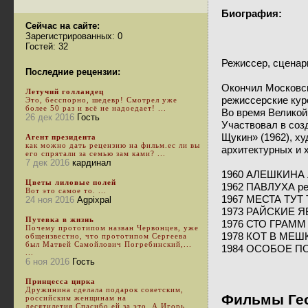
Биография:
Сейчас на сайте:
Зарегистрированных: 0
Гостей: 32
Режиссер, сценар
Последние рецензии:
Окончил Московск
Летучий голландец
режиссерские кур
Это, бесспорно, шедевр! Смотрел уже
более 50 раз и всё не надоедает! ...
Во время Великой
26 дек 2016
Гость
Участвовал в соз
Щукин» (1962), х
Агент президента
как можно дать рецензию на фильм.ес ли вы
архитектурных и 
его спрятали за семью зам ками? ...
7 дек 2016
кардинал
1960 АЛЕШКИНА
Цветы лиловые полей
1962 ПАВЛУХА р
Вот это самое то. ...
1967 МЕСТА ТУТ 
24 ноя 2016
Agpixpal
1973 РАЙСКИЕ ЯБ
Путевка в жизнь
1976 СТО ГРАММ 
Почему прототипом назван Червонцев, уже
1978 КОТ В МЕШК
общеизвестно, что прототипом Сергеева
был Матвей Самойлович Погребинский,...
1984 ОСОБОЕ ПО
...
6 ноя 2016
Гость
Принцесса цирка
Дружинина сделала подарок советским,
Фильмы Гео
российским женщинам на
десятилетия.Спасибо ей за это. А Игорь