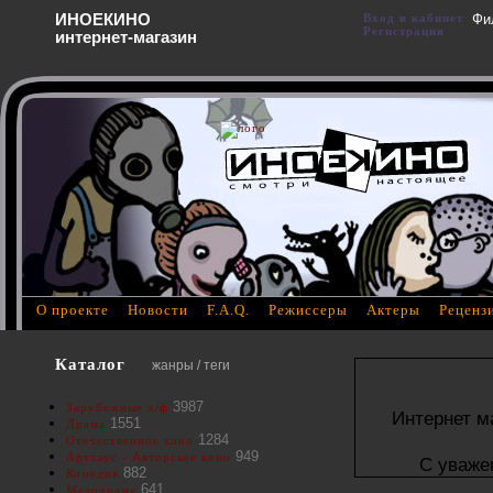
ИНОЕКИНО
Вход в кабинет
Фи
Регистрация
интернет-магазин
О проекте
Новости
F.A.Q.
Режиссеры
Актеры
Реценз
Каталог
жанры / теги
3987
Зарубежные х/ф
Интернет м
1551
Драма
1284
Отечественное кино
949
Артхаус - Авторское кино
С уваже
882
Комедия
641
Мелодрама