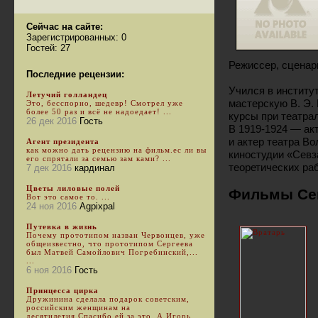
Сейчас на сайте:
Зарегистрированных: 0
Гостей: 27
Режиссер, сценар
Последние рецензии:
Учился в институ
Летучий голландец
мастерскую В. Э.
Это, бесспорно, шедевр! Смотрел уже
более 50 раз и всё не надоедает! ...
курсы при театра
26 дек 2016
Гость
В 1919-1924 — ак
и актер театра В
Агент президента
как можно дать рецензию на фильм.ес ли вы
киностудии «Севз
его спрятали за семью зам ками? ...
теоретических раб
7 дек 2016
кардинал
Цветы лиловые полей
Фильмы Се
Вот это самое то. ...
24 ноя 2016
Agpixpal
Путевка в жизнь
Почему прототипом назван Червонцев, уже
общеизвестно, что прототипом Сергеева
был Матвей Самойлович Погребинский,...
...
6 ноя 2016
Гость
Принцесса цирка
Дружинина сделала подарок советским,
российским женщинам на
десятилетия.Спасибо ей за это. А Игорь