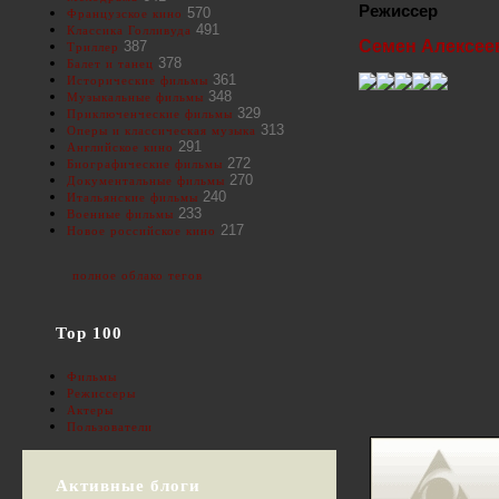
Режиссер
570
Французское кино
491
Классика Голливуда
Семен Алексее
387
Триллер
378
Балет и танец
361
Исторические фильмы
348
Музыкальные фильмы
329
Приключенческие фильмы
313
Оперы и классическая музыка
291
Английское кино
272
Биографические фильмы
270
Документальные фильмы
240
Итальянские фильмы
233
Военные фильмы
217
Новое российское кино
полное облако тегов
Top 100
Фильмы
Режиссеры
Актеры
Пользователи
Активные блоги