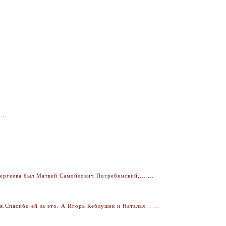
...
ргеева был Матвей Самойлович Погребинский,... ...
Спасибо ей за это. А Игорь Кеблушек и Наталья... ...