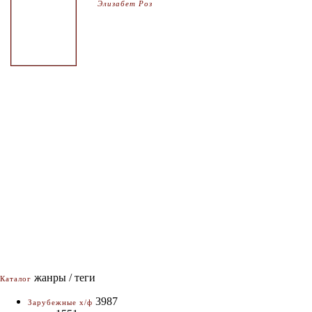
Элизабет Роз
жанры / теги
Каталог
3987
Зарубежные х/ф