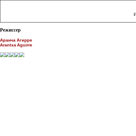
И
Режиссер
Аранча Агирре
Arantxa Aguirre