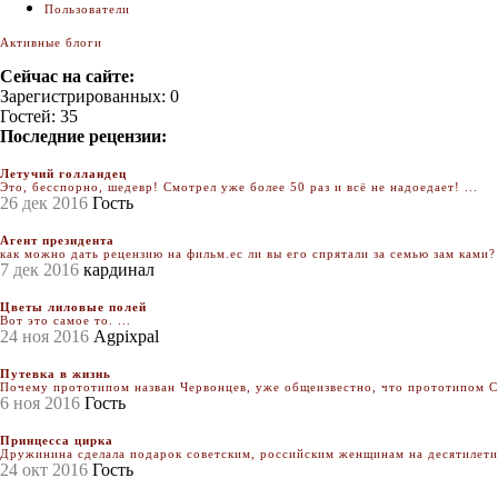
Пользователи
Активные блоги
Сейчас на сайте:
Зарегистрированных: 0
Гостей: 35
Последние рецензии:
Летучий голландец
Это, бесспорно, шедевр! Смотрел уже более 50 раз и всё не надоедает! ...
26 дек 2016
Гость
Агент президента
как можно дать рецензию на фильм.ес ли вы его спрятали за семью зам ками? 
7 дек 2016
кардинал
Цветы лиловые полей
Вот это самое то. ...
24 ноя 2016
Agpixpal
Путевка в жизнь
Почему прототипом назван Червонцев, уже общеизвестно, что прототипом Се
6 ноя 2016
Гость
Принцесса цирка
Дружинина сделала подарок советским, российским женщинам на десятилетия.
24 окт 2016
Гость