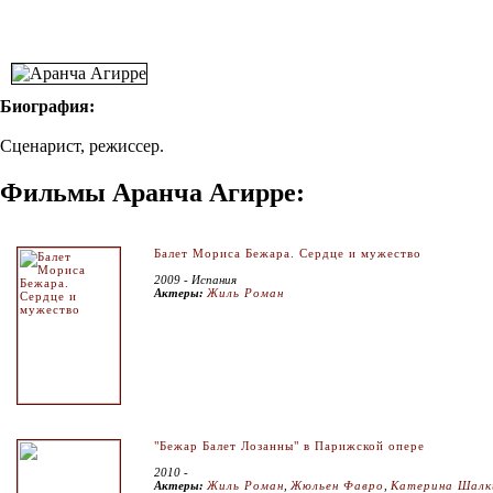
Биография:
Сценарист, режиссер.
Фильмы Аранча Агирре:
Балет Мориса Бежара. Сердце и мужество
2009 - Испания
Актеры:
Жиль Роман
"Бежар Балет Лозанны" в Парижской опере
2010 -
Актеры:
Жиль Роман
,
Жюльен Фавро
,
Катерина Шалк