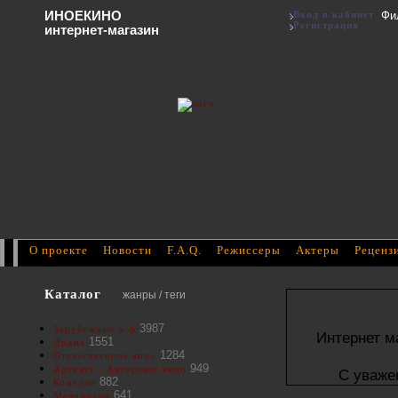
ИНОЕКИНО
Вход в кабинет
Фи
Регистрация
интернет-магазин
О проекте
Новости
F.A.Q.
Режиссеры
Актеры
Реценз
Каталог
жанры / теги
3987
Зарубежные х/ф
Интернет м
1551
Драма
1284
Отечественное кино
949
Артхаус - Авторское кино
С уваже
882
Комедия
641
Мелодрама