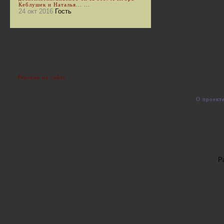
Кеблушек и Наталья... ...
24 окт 2016
Гость
Реклама на сайте
О проект
Р