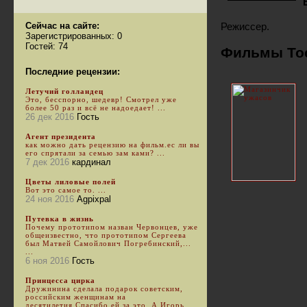
Сейчас на сайте:
Режиссер.
Зарегистрированных: 0
Гостей: 74
Фильмы Тос
Последние рецензии:
Летучий голландец
Это, бесспорно, шедевр! Смотрел уже
более 50 раз и всё не надоедает! ...
26 дек 2016
Гость
Агент президента
как можно дать рецензию на фильм.ес ли вы
его спрятали за семью зам ками? ...
7 дек 2016
кардинал
Цветы лиловые полей
Вот это самое то. ...
24 ноя 2016
Agpixpal
Путевка в жизнь
Почему прототипом назван Червонцев, уже
общеизвестно, что прототипом Сергеева
был Матвей Самойлович Погребинский,...
...
6 ноя 2016
Гость
Принцесса цирка
Дружинина сделала подарок советским,
российским женщинам на
десятилетия.Спасибо ей за это. А Игорь