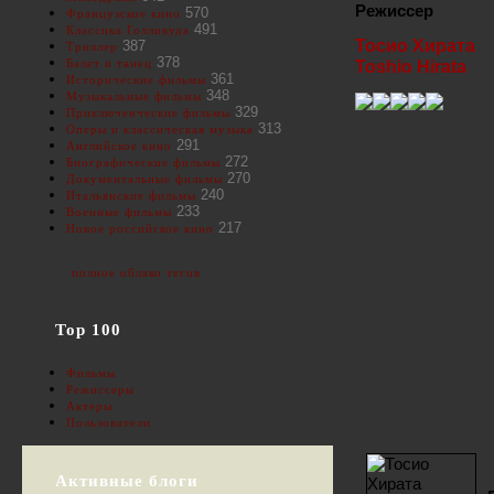
Режиссер
570
Французское кино
491
Классика Голливуда
Тосио Хирата
387
Триллер
378
Балет и танец
Toshio Hirata
361
Исторические фильмы
348
Музыкальные фильмы
329
Приключенческие фильмы
313
Оперы и классическая музыка
291
Английское кино
272
Биографические фильмы
270
Документальные фильмы
240
Итальянские фильмы
233
Военные фильмы
217
Новое российское кино
полное облако тегов
Top 100
Фильмы
Режиссеры
Актеры
Пользователи
Активные блоги