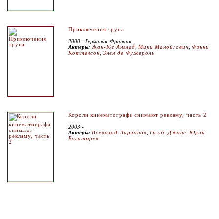
Приключения трупа
2000 - Германия, Франция
Актеры:
Жан-Юг Англад
,
Мики Манойлович
,
Фанни
Коттенсон
,
Элен де Фужероль
Короли кинематографа снимают рекламу, часть 2
2003 -
Актеры:
Всеволод Ларионов
,
Грэйс Джонс
,
Юрий
Богатырев