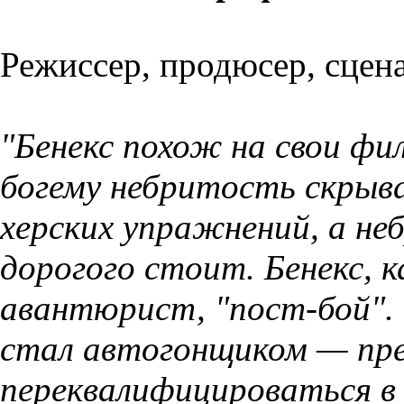
Режиссер, продюсер, сцена
"Бенекс похож на свои фи
богему небритость скры
херских упражнений, а н
дорогого стоит. Бенекс, к
авантю­рист, "пост-бой".
стал автогон­щиком — пр
переквалифицироваться в 