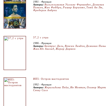
1981 - Франция
Актеры:
Вильгельминия Уиггинс Фернандес
,
Доминик
Пиньон
,
Жак Фаббри
,
Ришар Боринже
,
Тхюй Ан Лю
,
Фредерик Андреи
37,2 с утра
1986 - Франция
Актеры:
Беатрис Даль
,
Венсан Линдон
,
Доминик Пинь
Жан-Юг Англад
,
Жерар Дармон
ИП5: Остров мастодонтов
1992 - Франция
Актеры:
Жеральдина Пейа
,
Ив Монтан
,
Оливер Март
Секку Салл