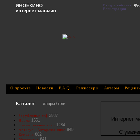
ИНОЕКИНО
Вход в кабинет
Фи
Регистрация
интернет-магазин
О проекте
Новости
F.A.Q.
Режиссеры
Актеры
Реценз
Каталог
жанры / теги
3987
Зарубежные х/ф
Интернет м
1551
Драма
1284
Отечественное кино
949
Артхаус - Авторское кино
С уваже
882
Комедия
641
Мелодрама