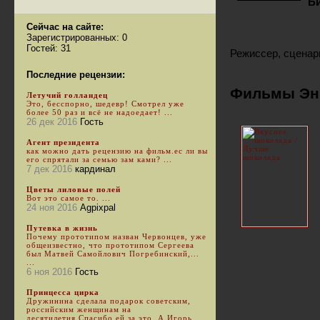
Б
Сейчас на сайте:
Зарегистрированных: 0
Гостей: 31
Режиссер, сценари
Последние рецензии:
Фильмы Эн
Летучий голландец
Это, бесспорно, шедевр! Смотрел уже
более 50 раз и всё не надоедает! ...
26 дек 2016
Гость
Агент президента
как можно дать рецензию на фильм.ес ли вы
его спрятали за семью зам ками? ...
7 дек 2016
кардинал
Цветы лиловые полей
Вот это самое то. ...
24 ноя 2016
Agpixpal
Путевка в жизнь
Почему прототипом назван Червонцев, уже
общеизвестно, что прототипом Сергеева
был Матвей Самойлович Погребинский,...
...
6 ноя 2016
Гость
Принцесса цирка
Дружинина сделала подарок советским,
российским женщинам на
десятилетия.Спасибо ей за это. А Игорь