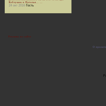
Кеблушек и Наталья... ...
24 окт 2016
Гость
Реклама на сайте
О проект
Р