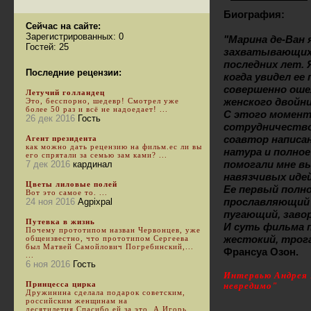
Биография:
Сейчас на сайте:
Зарегистрированных: 0
"Марина де-Ван 
Гостей: 25
захватывающих 
последних лет. Я
Последние рецензии:
когда увидел е
совершенно оше
Летучий голландец
женского двойни
Это, бесспорно, шедевр! Смотрел уже
более 50 раз и всё не надоедает! ...
С этого момент
26 дек 2016
Гость
сотрудничество.
соавтор написан
Агент президента
как можно дать рецензию на фильм.ес ли вы
натура и полно
его спрятали за семью зам ками? ...
помогали мне в
7 дек 2016
кардинал
навязчивых идей
Цветы лиловые полей
Ее первый полн
Вот это самое то. ...
прославляющий 
24 ноя 2016
Agpixpal
пугающий, заво
Путевка в жизнь
И суть фильма п
Почему прототипом назван Червонцев, уже
жестокий, трог
общеизвестно, что прототипом Сергеева
был Матвей Самойлович Погребинский,...
Франсуа Озон.
...
6 ноя 2016
Гость
Интервью Андрея 
Принцесса цирка
невредимо"
Дружинина сделала подарок советским,
российским женщинам на
десятилетия.Спасибо ей за это. А Игорь