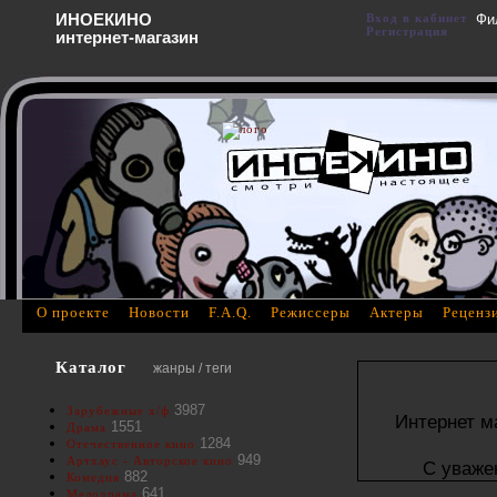
ИНОЕКИНО
Вход в кабинет
Фи
Регистрация
интернет-магазин
О проекте
Новости
F.A.Q.
Режиссеры
Актеры
Реценз
Каталог
жанры / теги
3987
Зарубежные х/ф
Интернет м
1551
Драма
1284
Отечественное кино
949
Артхаус - Авторское кино
С уваже
882
Комедия
641
Мелодрама