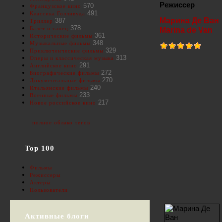
Режиссер
570
Французское кино
491
Классика Голливуда
Марина Де Ван
387
Триллер
378
Балет и танец
Marina de Van
361
Исторические фильмы
348
Музыкальные фильмы
329
Приключенческие фильмы
313
Оперы и классическая музыка
291
Английское кино
272
Биографические фильмы
270
Документальные фильмы
240
Итальянские фильмы
233
Военные фильмы
217
Новое российское кино
полное облако тегов
Top 100
Фильмы
Режиссеры
Актеры
Пользователи
Активные блоги