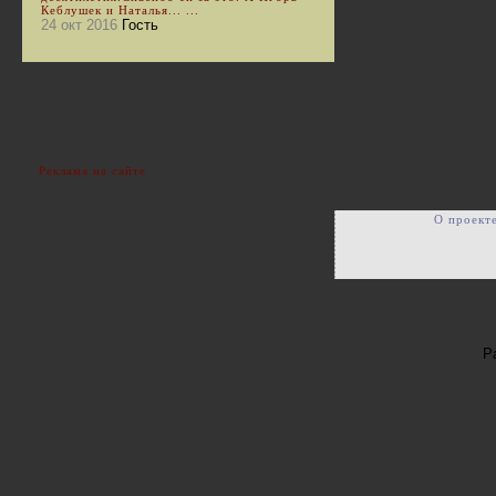
Кеблушек и Наталья... ...
24 окт 2016
Гость
Реклама на сайте
О проект
Р