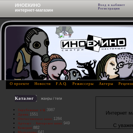
ИНОЕКИНО
Вход в кабинет
Фи
Регистрация
интернет-магазин
О проекте
Новости
F.A.Q.
Режиссеры
Актеры
Реценз
Каталог
жанры / теги
3987
Зарубежные х/ф
Интернет м
1551
Драма
1284
Отечественное кино
949
Артхаус - Авторское кино
С уваже
882
Комедия
641
Мелодрама