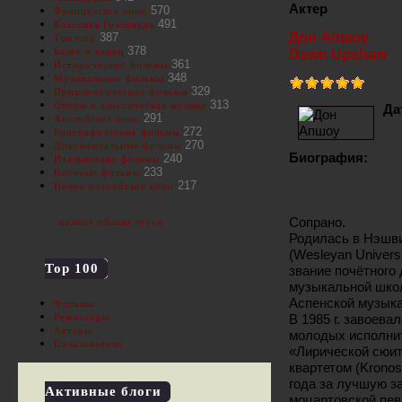
Актер
570
Французское кино
491
Классика Голливуда
Дон Апшоу
387
Триллер
378
Балет и танец
Dawn Upshaw
361
Исторические фильмы
348
Музыкальные фильмы
329
Приключенческие фильмы
313
Оперы и классическая музыка
Да
291
Английское кино
272
Биографические фильмы
270
Документальные фильмы
Биография:
240
Итальянские фильмы
233
Военные фильмы
217
Новое российское кино
Сопрано.
полное облако тегов
Родилась в Нэшви
(Wesleyan Univers
Top 100
звание почётного
музыкальной школе
Аспенской музыка
Фильмы
В 1985 г. завоев
Режиссеры
Актеры
молодых исполнит
Пользователи
«Лирической сюит
квартетом (Krono
года за лучшую з
Активные блоги
моцартовской пев