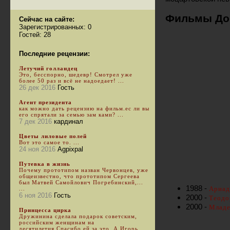
Фильмы До
Сейчас на сайте:
Зарегистрированных: 0
Гостей: 28
Последние рецензии:
Летучий голландец
Это, бесспорно, шедевр! Смотрел уже
более 50 раз и всё не надоедает! ...
26 дек 2016
Гость
Агент президента
как можно дать рецензию на фильм.ес ли вы
его спрятали за семью зам ками? ...
7 дек 2016
кардинал
Цветы лиловые полей
Вот это самое то. ...
24 ноя 2016
Agpixpal
Путевка в жизнь
Почему прототипом назван Червонцев, уже
общеизвестно, что прототипом Сергеева
был Матвей Самойлович Погребинский,...
1988 -
Ариад
...
6 ноя 2016
Гость
2000 -
Теодо
2000 -
Младе
Принцесса цирка
Дружинина сделала подарок советским,
российским женщинам на
десятилетия.Спасибо ей за это. А Игорь