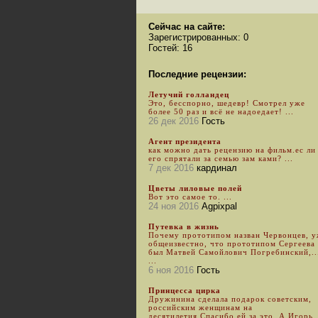
Сейчас на сайте:
Зарегистрированных: 0
Гостей: 16
Последние рецензии:
Летучий голландец
Это, бесспорно, шедевр! Смотрел уже
более 50 раз и всё не надоедает! ...
26 дек 2016
Гость
Агент президента
как можно дать рецензию на фильм.ес ли
его спрятали за семью зам ками? ...
7 дек 2016
кардинал
Цветы лиловые полей
Вот это самое то. ...
24 ноя 2016
Agpixpal
Путевка в жизнь
Почему прототипом назван Червонцев, 
общеизвестно, что прототипом Сергеева
был Матвей Самойлович Погребинский,..
...
6 ноя 2016
Гость
Принцесса цирка
Дружинина сделала подарок советским,
российским женщинам на
десятилетия.Спасибо ей за это. А Игорь