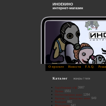
ИНОЕКИНО
интернет-магазин
О проекте
Новости
F.A.Q.
Режи
Каталог
жанры / теги
3987
Зарубежные х/ф
1551
Драма
1284
Отечественное кино
949
Артхаус - Авторское кино
882
Комедия
641
Мелодрама