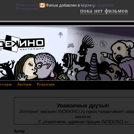
Вход в кабинет
Фильм добавлен в корзину
В вашей корзине
Регистрация
пока нет фильмов
ссеры
Актеры
Рецензии
Уважаемые друзья!
Интернет магазин INOEKINO.ru приостанавливает обр
заказов.
С уважением, администрация INOEKINO.ru
Актер