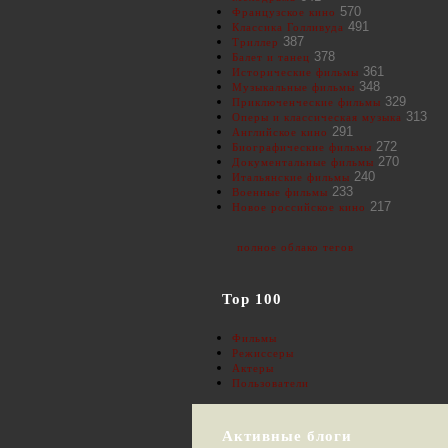
570
Французское кино
491
Классика Голливуда
387
Триллер
378
Балет и танец
361
Исторические фильмы
348
Музыкальные фильмы
329
Приключенческие фильмы
313
Оперы и классическая музыка
291
Английское кино
272
Биографические фильмы
270
Документальные фильмы
240
Итальянские фильмы
233
Военные фильмы
217
Новое российское кино
полное облако тегов
Top 100
Фильмы
Режиссеры
Актеры
Пользователи
Активные блоги