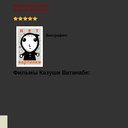
Казуши Ватанабе
Kazushi Watanabe
Биография:
Фильмы Казуши Ватанабе: