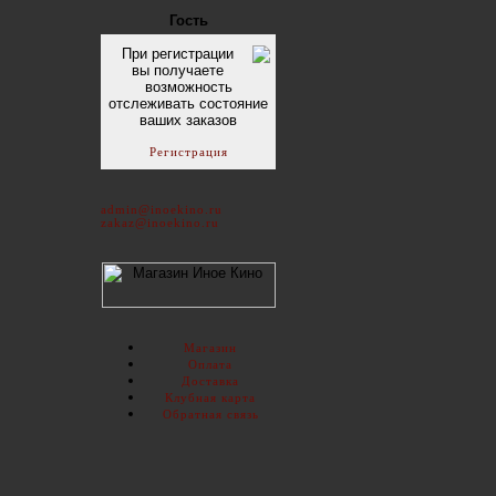
Гость
При регистрации
вы получаете
возможность
отслеживать состояние
ваших заказов
Регистрация
admin@inoekino.ru
zakaz@inoekino.ru
Магазин
Оплата
Доставка
Клубная карта
Обратная связь