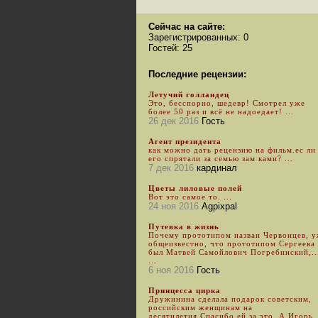
Сейчас на сайте:
Зарегистрированных: 0
Гостей: 25
Последние рецензии:
Летучий голландец
Это, бесспорно, шедевр! Смотрел уже
более 50 раз и всё не надоедает! ...
26 дек 2016
Гость
Агент президента
как можно дать рецензию на фильм.ес ли
его спрятали за семью зам ками? ...
7 дек 2016
кардинал
Цветы лиловые полей
Вот это самое то. ...
24 ноя 2016
Agpixpal
Путевка в жизнь
Почему прототипом назван Червонцев, 
общеизвестно, что прототипом Сергеева
был Матвей Самойлович Погребинский,..
...
6 ноя 2016
Гость
Принцесса цирка
Дружинина сделала подарок советским,
российским женщинам на
десятилетия.Спасибо ей за это. А Игорь