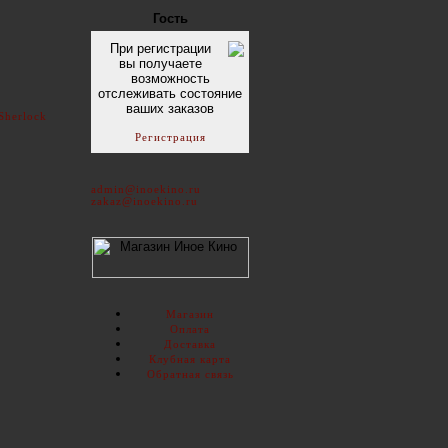
Гость
При регистрации
вы получаете
возможность
отслеживать состояние
ваших заказов
Sherlock
Регистрация
admin@inoekino.ru
zakaz@inoekino.ru
Магазин
Оплата
Доставка
Клубная карта
Обратная связь