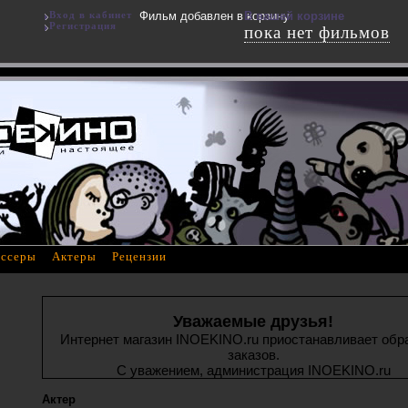
Вход в кабинет
Фильм добавлен в корзину
В вашей корзине
Регистрация
пока нет фильмов
ссеры
Актеры
Рецензии
Уважаемые друзья!
Интернет магазин INOEKINO.ru приостанавливает обр
заказов.
С уважением, администрация INOEKINO.ru
Актер