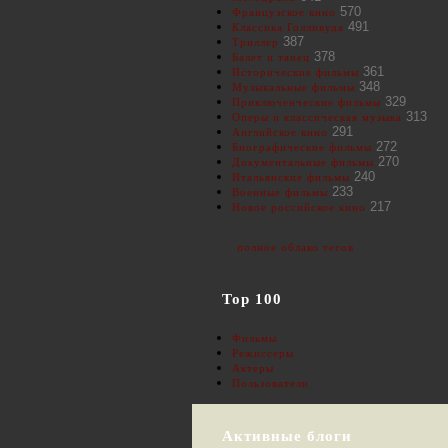
570
Французское кино
491
Классика Голливуда
387
Триллер
378
Балет и танец
361
Исторические фильмы
348
Музыкальные фильмы
329
Приключенческие фильмы
313
Оперы и классическая музыка
291
Английское кино
272
Биографические фильмы
270
Документальные фильмы
240
Итальянские фильмы
233
Военные фильмы
217
Новое российское кино
полное облако тегов
Top 100
Фильмы
Режиссеры
Актеры
Пользователи
Активные блоги