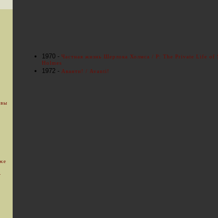
1970 -
Частная жизнь Шерлока Холмса / P: The Private Life of 
Holmes
1972 -
Аванти! / Avanti!
 вы
уже
.