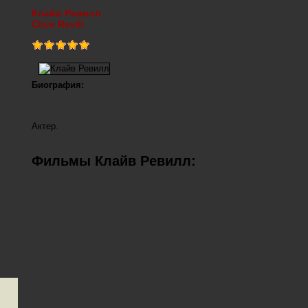
Клайв Ревилл
Clive Revill
Биография:
Актер.
Фильмы Клайв Ревилл: