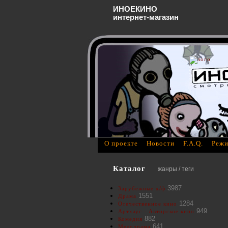
ИНОЕКИНО
интернет-магазин
О проекте
Новости
F.A.Q.
Режи
Каталог
жанры / теги
3987
Зарубежные х/ф
1551
Драма
1284
Отечественное кино
949
Артхаус - Авторское кино
882
Комедия
641
Мелодрама