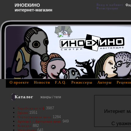
ИНОЕКИНО
Вход в кабинет
Фи
Регистрация
интернет-магазин
О проекте
Новости
F.A.Q.
Режиссеры
Актеры
Реценз
Каталог
жанры / теги
3987
Зарубежные х/ф
Интернет м
1551
Драма
1284
Отечественное кино
949
Артхаус - Авторское кино
С уваже
882
Комедия
641
Мелодрама