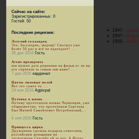
Сейчас на сайте:
Зарегистрированных: 0
Гостей: 50
1947 -
Аллея
Последние рецензии:
1947 -
Поцелу
1956 -
Убийст
Летучий голландец
Это, бесспорно, шедевр! Смотрел уже
более 50 раз и всё не надоедает! ...
26 дек 2016
Гость
Агент президента
как можно дать рецензию на фильм.ес ли вы
его спрятали за семью зам ками? ...
7 дек 2016
кардинал
Цветы лиловые полей
Вот это самое то. ...
24 ноя 2016
Agpixpal
Путевка в жизнь
Почему прототипом назван Червонцев, уже
общеизвестно, что прототипом Сергеева
был Матвей Самойлович Погребинский,...
...
6 ноя 2016
Гость
Принцесса цирка
Дружинина сделала подарок советским,
российским женщинам на
десятилетия.Спасибо ей за это. А Игорь