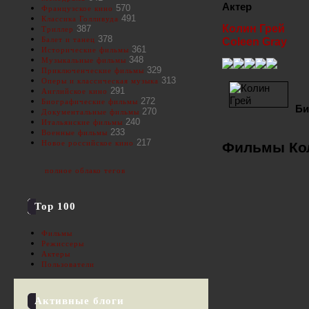
Актер
570
Французское кино
491
Классика Голливуда
Колин Грей
387
Триллер
378
Балет и танец
Coleen Gray
361
Исторические фильмы
348
Музыкальные фильмы
329
Приключенческие фильмы
313
Оперы и классическая музыка
291
Английское кино
272
Биографические фильмы
Би
270
Документальные фильмы
240
Итальянские фильмы
233
Военные фильмы
217
Новое российское кино
Фильмы Кол
полное облако тегов
Top 100
Фильмы
Режиссеры
Актеры
Пользователи
Активные блоги