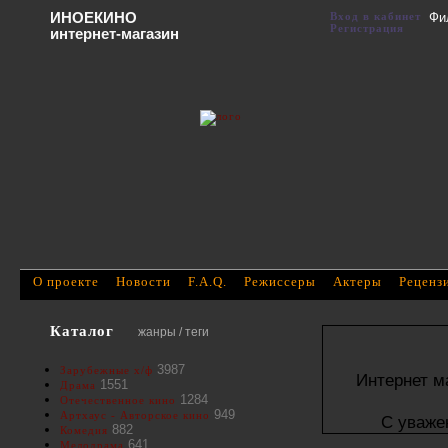
ИНОЕКИНО
Вход в кабинет
Фи
Регистрация
интернет-магазин
О проекте
Новости
F.A.Q.
Режиссеры
Актеры
Реценз
Каталог
жанры / теги
3987
Зарубежные х/ф
Интернет м
1551
Драма
1284
Отечественное кино
949
Артхаус - Авторское кино
С уваже
882
Комедия
641
Мелодрама