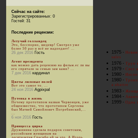
Сейчас на сайте:
Зарегистрированных: 0
Гостей: 31
Последние рецензии:
Летучий голландец
Это, бесспорно, шедевр! Смотрел уже
более 50 раз и всё не надоедает! ...
1975 -
Невин
26 дек 2016
Гость
sales
Агент президента
1976 -
Труп 
как можно дать рецензию на фильм.ес ли вы
1979 -
Свет 
его спрятали за семью зам ками? ...
7 дек 2016
кардинал
1980 -
Инспек
1980 -
Троих
Цветы лиловые полей
а abattre
Вот это самое то. ...
24 ноя 2016
Agpixpal
1983 -
Женщи
1984 -
Авант
Путевка в жизнь
1999 -
Одна з
Почему прототипом назван Червонцев, уже
общеизвестно, что прототипом Сергеева
был Матвей Самойлович Погребинский,...
...
6 ноя 2016
Гость
Принцесса цирка
Дружинина сделала подарок советским,
российским женщинам на
десятилетия.Спасибо ей за это. А Игорь