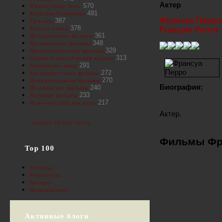
Актер
570
Французское кино
491
Классика Голливуда
Франсуа Перро
387
Триллер
378
Балет и танец
François Perrot
361
Исторические фильмы
348
Музыкальные фильмы
329
Приключенческие фильмы
313
Оперы и классическая музыка
291
Английское кино
272
Биографические фильмы
270
Документальные фильмы
Биография:
240
Итальянские фильмы
233
Военные фильмы
217
Новое российское кино
Актер.
полное облако тегов
Фильмы Фр
Top 100
Фильмы
Режиссеры
Актеры
Пользователи
Активные блоги