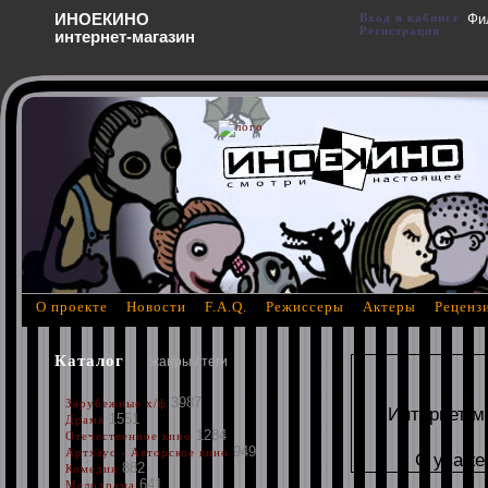
ИНОЕКИНО
Вход в кабинет
Фи
Регистрация
интернет-магазин
О проекте
Новости
F.A.Q.
Режиссеры
Актеры
Реценз
Каталог
жанры / теги
3987
Зарубежные х/ф
Интернет м
1551
Драма
1284
Отечественное кино
949
Артхаус - Авторское кино
С уваже
882
Комедия
641
Мелодрама