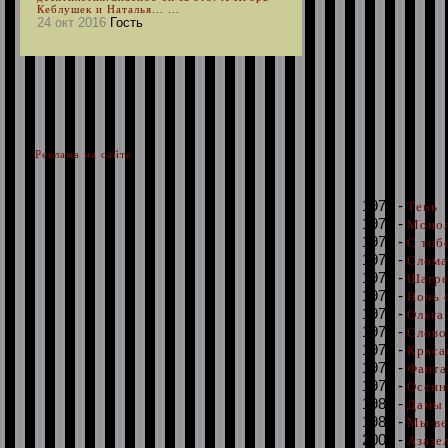
Кеблушек и Наталья... ...
24 окт 2016
Гость
Реклама на сайте
1971 -
Тень
1972 -
Моно
1973 -
С тобо
1973 -
Слома
1975 -
Шагре
1975 -
Ночь 
1975 -
Ольга
1976 -
Слово
1978 -
Краса
1979 -
Фанта
1979 -
Осенн
1980 -
Дамы 
1986 -
Мы ве
2003 -
Азазе