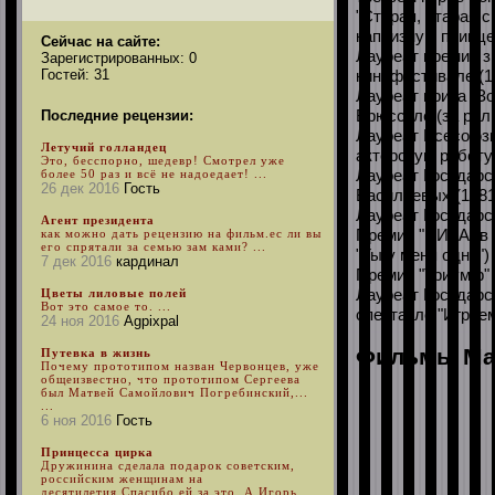
"Старая, старая с
капризную принце
Сейчас на сайте:
Лауреат премии з
Зарегистрированных: 0
Гостей: 31
кинофестивале (19
Лауреат приза "З
Брюсселе (за роль
Последние рецензии:
Лауреат Всесоюзн
Летучий голландец
актерскую работу" 
Это, бесспорно, шедевр! Смотрел уже
Лауреат Государс
более 50 раз и всё не надоедает! ...
26 дек 2016
Гость
Васильевых (1981
Лауреат Государс
Агент президента
Премия "НИКА" в 
как можно дать рецензию на фильм.ес ли вы
его спрятали за семью зам ками? ...
"Ты у меня одна")
7 дек 2016
кардинал
Премия "Триумф" 2
Лауреат Государс
Цветы лиловые полей
Вот это самое то. ...
спектакле "Играем
24 ноя 2016
Agpixpal
Фильмы Ма
Путевка в жизнь
Почему прототипом назван Червонцев, уже
общеизвестно, что прототипом Сергеева
был Матвей Самойлович Погребинский,...
...
6 ноя 2016
Гость
Принцесса цирка
Дружинина сделала подарок советским,
российским женщинам на
десятилетия.Спасибо ей за это. А Игорь