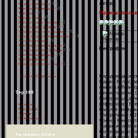
Актер
570
Французское кино
491
Классика Голливуда
Марина Неелов
387
Триллер
378
Балет и танец
361
Исторические фильмы
348
Музыкальные фильмы
329
Приключенческие фильмы
313
Оперы и классическая музыка
291
Английское кино
272
Биографические фильмы
Биография:
270
Документальные фильмы
240
Итальянские фильмы
233
Военные фильмы
217
Новое российское кино
Народная артистк
полное облако тегов
Марина Мстиславо
принята в Ленингр
Top 100
кинематографии (
Мейерхольд, доче
реформатора Всев
Фильмы
Василия Меркурье
Режиссеры
Актеры
"Ленфильма". В 1
Пользователи
Фокин и Константи
"Валентин и Вален
более тридцати л
Активные блоги
третьем курсе - 