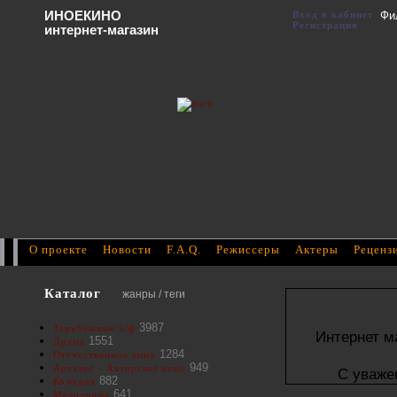
ИНОЕКИНО
Вход в кабинет
Фи
Регистрация
интернет-магазин
О проекте
Новости
F.A.Q.
Режиссеры
Актеры
Реценз
Каталог
жанры / теги
3987
Зарубежные х/ф
Интернет м
1551
Драма
1284
Отечественное кино
949
Артхаус - Авторское кино
С уваже
882
Комедия
641
Мелодрама