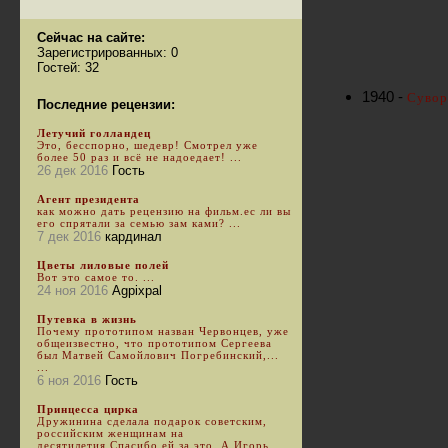
Сейчас на сайте:
Зарегистрированных: 0
Гостей: 32
1940 -
Сувор
Последние рецензии:
Летучий голландец
Это, бесспорно, шедевр! Смотрел уже
более 50 раз и всё не надоедает! ...
26 дек 2016
Гость
Агент президента
как можно дать рецензию на фильм.ес ли вы
его спрятали за семью зам ками? ...
7 дек 2016
кардинал
Цветы лиловые полей
Вот это самое то. ...
24 ноя 2016
Agpixpal
Путевка в жизнь
Почему прототипом назван Червонцев, уже
общеизвестно, что прототипом Сергеева
был Матвей Самойлович Погребинский,...
...
6 ноя 2016
Гость
Принцесса цирка
Дружинина сделала подарок советским,
российским женщинам на
десятилетия.Спасибо ей за это. А Игорь