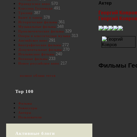
Актер
570
Французское кино
491
Классика Голливуда
Георгий Ковро
387
Триллер
378
Балет и танец
Георгий Ковро
361
Исторические фильмы
348
Музыкальные фильмы
329
Приключенческие фильмы
313
Оперы и классическая музыка
291
Английское кино
272
Биографические фильмы
270
Документальные фильмы
240
Итальянские фильмы
233
Военные фильмы
217
Новое российское кино
Фильмы Гео
полное облако тегов
Top 100
Фильмы
Режиссеры
Актеры
Пользователи
Активные блоги