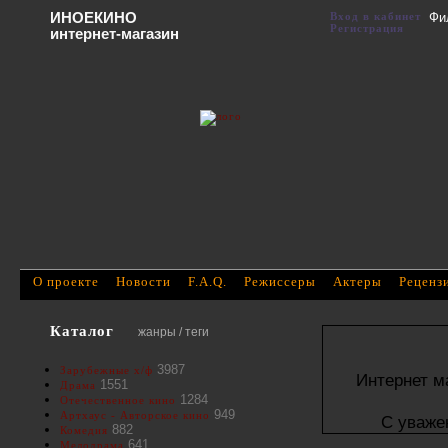
ИНОЕКИНО
Вход в кабинет
Фи
Регистрация
интернет-магазин
О проекте
Новости
F.A.Q.
Режиссеры
Актеры
Реценз
Каталог
жанры / теги
3987
Зарубежные х/ф
Интернет м
1551
Драма
1284
Отечественное кино
949
Артхаус - Авторское кино
С уваже
882
Комедия
641
Мелодрама