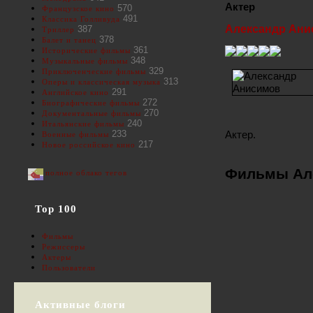
Актер
570
Французское кино
491
Классика Голливуда
Александр Ани
387
Триллер
378
Балет и танец
361
Исторические фильмы
348
Музыкальные фильмы
329
Приключенческие фильмы
313
Оперы и классическая музыка
291
Английское кино
272
Биографические фильмы
270
Документальные фильмы
240
Итальянские фильмы
Актер.
233
Военные фильмы
217
Новое российское кино
Фильмы Ал
полное облако тегов
Top 100
Фильмы
Режиссеры
Актеры
Пользователи
Активные блоги