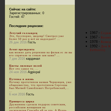
Сейчас на сайте:
Зарегистрированных: 0
Гостей: 47
Последние рецензии:
1967 -
Седьм
Летучий голландец
Это, бесспорно, шедевр! Смотрел уже
1967 -
Колле
более 50 раз и всё не надоедает! ...
1978 -
Комед
26 дек 2016
Гость
1992 -
Дон Ка
Агент президента
Zeffirelli)
как можно дать рецензию на фильм.ес ли вы
его спрятали за семью зам ками? ...
7 дек 2016
кардинал
Цветы лиловые полей
Вот это самое то. ...
24 ноя 2016
Agpixpal
Путевка в жизнь
Почему прототипом назван Червонцев, уже
общеизвестно, что прототипом Сергеева
был Матвей Самойлович Погребинский,...
...
6 ноя 2016
Гость
Принцесса цирка
Дружинина сделала подарок советским,
российским женщинам на
десятилетия.Спасибо ей за это. А Игорь