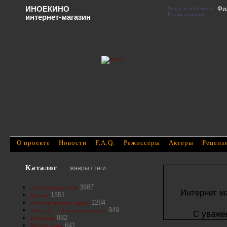
ИНОЕКИНО
Вход в кабинет
Фи
Регистрация
интернет-магазин
О проекте
Новости
F.A.Q.
Режиссеры
Актеры
Реценз
Каталог
жанры / теги
3987
Зарубежные х/ф
Интернет м
1551
Драма
1284
Отечественное кино
949
Артхаус - Авторское кино
С уваже
882
Комедия
641
Мелодрама