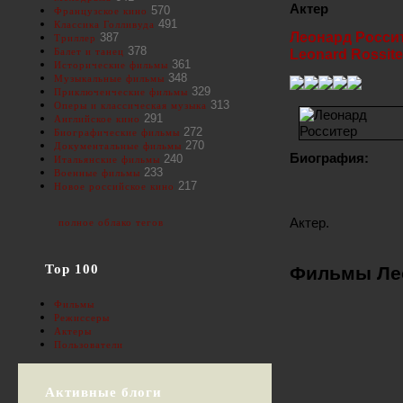
Актер
570
Французское кино
491
Классика Голливуда
Леонард Росси
387
Триллер
378
Балет и танец
Leonard Rossite
361
Исторические фильмы
348
Музыкальные фильмы
329
Приключенческие фильмы
313
Оперы и классическая музыка
291
Английское кино
272
Биографические фильмы
270
Документальные фильмы
Биография:
240
Итальянские фильмы
233
Военные фильмы
217
Новое российское кино
Актер.
полное облако тегов
Top 100
Фильмы Лео
Фильмы
Режиссеры
Актеры
Пользователи
Активные блоги