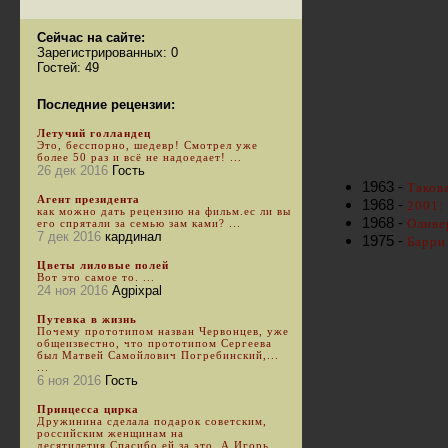
Сейчас на сайте:
Зарегистрированных: 0
Гостей: 49
Последние рецензии:
Летучий голландец
Это, бесспорно, шедевр! Смотрел уже
более 50 раз и всё не надоедает! ...
26 дек 2016
Гость
1963 -
Такова
Агент президента
1968 -
2001:
как можно дать рецензию на фильм.ес ли вы
1968 -
Оливер
его спрятали за семью зам ками? ...
7 дек 2016
кардинал
1975 -
Барри
Цветы лиловые полей
Вот это самое то. ...
24 ноя 2016
Agpixpal
Путевка в жизнь
Почему прототипом назван Червонцев, уже
общеизвестно, что прототипом Сергеева
был Матвей Самойлович Погребинский,...
...
6 ноя 2016
Гость
Принцесса цирка
Дружинина сделала подарок советским,
российским женщинам на
десятилетия.Спасибо ей за это. А Игорь