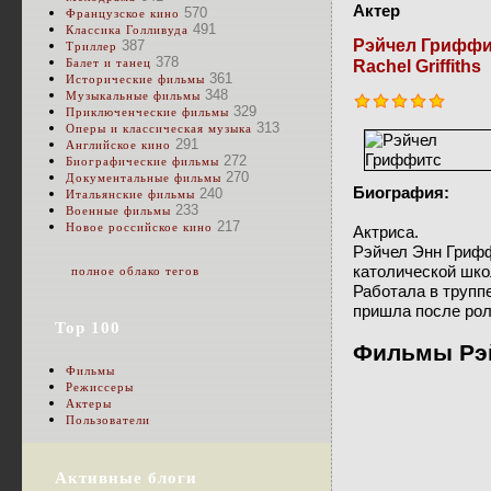
Актер
570
Французское кино
491
Классика Голливуда
Рэйчел Гриффи
387
Триллер
378
Балет и танец
Rachel Griffiths
361
Исторические фильмы
348
Музыкальные фильмы
329
Приключенческие фильмы
313
Оперы и классическая музыка
291
Английское кино
272
Биографические фильмы
270
Документальные фильмы
Биография:
240
Итальянские фильмы
233
Военные фильмы
217
Новое российское кино
Актриса.
Рэйчел Энн Грифф
католической шко
полное облако тегов
Работала в труппе
пришла после рол
Top 100
Фильмы Рэ
Фильмы
Режиссеры
Актеры
Пользователи
Активные блоги