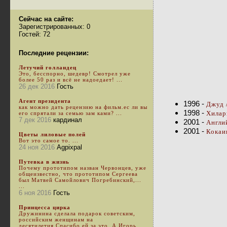
Сейчас на сайте:
Зарегистрированных: 0
Гостей: 72
Последние рецензии:
Летучий голландец
Это, бесспорно, шедевр! Смотрел уже
более 50 раз и всё не надоедает! ...
26 дек 2016
Гость
Агент президента
1996 -
Джуд 
как можно дать рецензию на фильм.ес ли вы
1998 -
Хилари
его спрятали за семью зам ками? ...
7 дек 2016
кардинал
2001 -
Англи
2001 -
Кокаи
Цветы лиловые полей
Вот это самое то. ...
24 ноя 2016
Agpixpal
Путевка в жизнь
Почему прототипом назван Червонцев, уже
общеизвестно, что прототипом Сергеева
был Матвей Самойлович Погребинский,...
...
6 ноя 2016
Гость
Принцесса цирка
Дружинина сделала подарок советским,
российским женщинам на
десятилетия.Спасибо ей за это. А Игорь