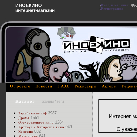
ИНОЕКИНО
Вход в кабинет
Фи
Регистрация
интернет-магазин
О проекте
Новости
F.A.Q.
Режиссеры
Актеры
Реценз
Каталог
жанры / теги
3987
Зарубежные х/ф
Интернет м
1551
Драма
1284
Отечественное кино
949
Артхаус - Авторское кино
С уваже
882
Комедия
641
Мелодрама