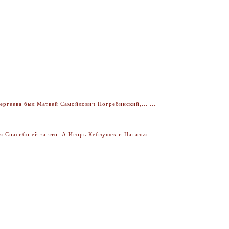
...
ргеева был Матвей Самойлович Погребинский,... ...
Спасибо ей за это. А Игорь Кеблушек и Наталья... ...