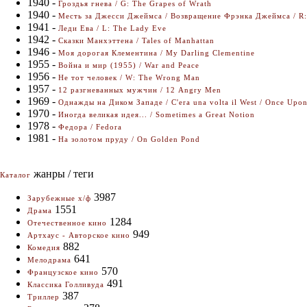
1940 -
Гроздья гнева / G: The Grapes of Wrath
1940 -
Месть за Джесси Джеймса / Возвращение Фрэнка Джеймса / R: 
1941 -
Леди Ева / L: The Lady Eve
1942 -
Сказки Манхэттена / Tales of Manhattan
1946 -
Моя дорогая Клементина / My Darling Clementine
1955 -
Война и мир (1955) / War and Peace
1956 -
Не тот человек / W: The Wrong Man
1957 -
12 разгневанных мужчин / 12 Angry Men
1969 -
Однажды на Диком Западе / C'era una volta il West / Once Upon
1970 -
Иногда великая идея... / Sometimes a Great Notion
1978 -
Федора / Fedora
1981 -
На золотом пруду / On Golden Pond
жанры / теги
Каталог
3987
Зарубежные х/ф
1551
Драма
1284
Отечественное кино
949
Артхаус - Авторское кино
882
Комедия
641
Мелодрама
570
Французское кино
491
Классика Голливуда
387
Триллер