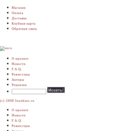
Магазин
Оплата
Доставка
Клубная карта
Обратная связь
О проекте
Новости
F.A.Q.
Режиссеры
Актеры
Рецензии
(c) 2008 Inoekino.ru
О проекте
Новости
F.A.Q.
Режиссеры
Актеры