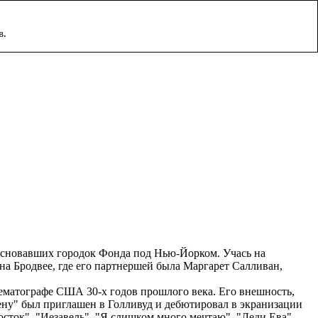
в.
 основавших городок Фонда под Нью-Йорком. Учась на
 на Бродвее, где его партнершей была Маргарет Салливан,
нематографе США 30-х годов прошлого века. Его внешность,
жену" был приглашен в Голливуд и дебютировал в экранизации
осток", "Иезавель", "Я слишком много мечтаю", "Леди Ева",