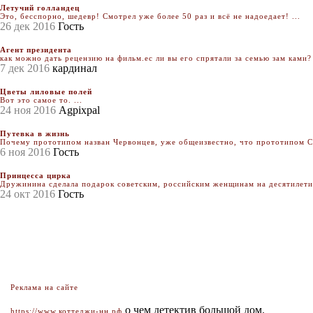
Летучий голландец
Это, бесспорно, шедевр! Смотрел уже более 50 раз и всё не надоедает! ...
26 дек 2016
Гость
Агент президента
как можно дать рецензию на фильм.ес ли вы его спрятали за семью зам ками? 
7 дек 2016
кардинал
Цветы лиловые полей
Вот это самое то. ...
24 ноя 2016
Agpixpal
Путевка в жизнь
Почему прототипом назван Червонцев, уже общеизвестно, что прототипом Се
6 ноя 2016
Гость
Принцесса цирка
Дружинина сделала подарок советским, российским женщинам на десятилетия.
24 окт 2016
Гость
Реклама на сайте
о чем детектив большой дом.
https://www.коттеджи-нн.рф