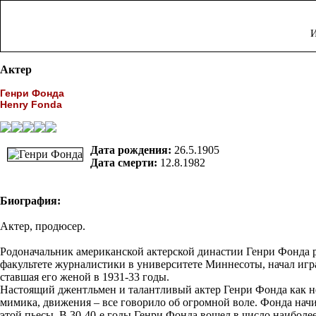
И
Актер
Генри Фонда
Henry Fonda
Дата рождения:
26.5.1905
Дата смерти:
12.8.1982
Биография:
Актер, продюсер.
Родоначальник американской актерской династии Генри Фонда р
факультете журналистики в университете Миннесоты, начал игра
ставшая его женой в 1931-33 годы.
Настоящий джентльмен и талантливый актер Генри Фонда как не
мимика, движения – все говорило об огромной воле. Фонда начи
этой пьесы. В 30-40-е годы Генри Фонда вошел в число наиболе