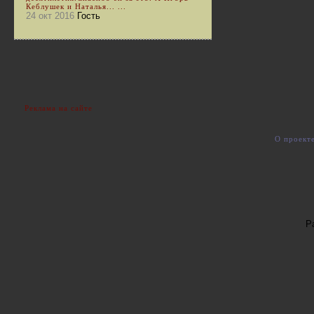
Кеблушек и Наталья... ...
24 окт 2016
Гость
Реклама на сайте
О проект
Р