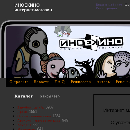
ИНОЕКИНО
Вход в кабинет
Фи
Регистрация
интернет-магазин
О проекте
Новости
F.A.Q.
Режиссеры
Актеры
Реценз
Каталог
жанры / теги
3987
Зарубежные х/ф
Интернет м
1551
Драма
1284
Отечественное кино
949
Артхаус - Авторское кино
С уваже
882
Комедия
641
Мелодрама