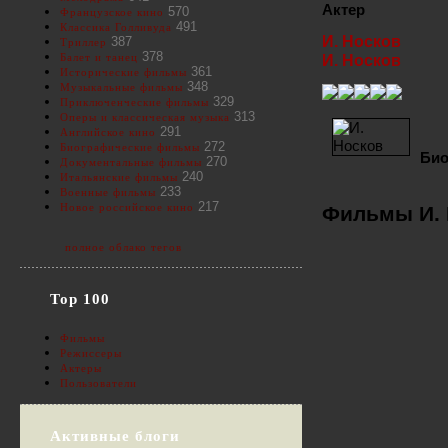
Актер
570
Французское кино
491
Классика Голливуда
И. Носков
387
Триллер
378
Балет и танец
И. Носков
361
Исторические фильмы
348
Музыкальные фильмы
329
Приключенческие фильмы
313
Оперы и классическая музыка
291
Английское кино
272
Биографические фильмы
Био
270
Документальные фильмы
240
Итальянские фильмы
233
Военные фильмы
217
Новое российское кино
Фильмы И. 
полное облако тегов
Top 100
Фильмы
Режиссеры
Актеры
Пользователи
Активные блоги