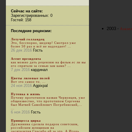
Сейчас на сайте:
Зарегистрированных: 0
Гостей: 158
2003 -
Азазе
Последние рецензии:
Летучий голландец
Это, бесспорно, шедевр! Смотрел уже
более 50 раз и всё не надоедает! ...
26 дек 2016
Гость
Агент президента
как можно дать рецензию на фильм.ес ли вы
его спрятали за семью зам ками? ...
7 дек 2016
кардинал
Цветы лиловые полей
Вот это самое то. ...
24 ноя 2016
Agpixpal
Путевка в жизнь
Почему прототипом назван Червонцев, уже
общеизвестно, что прототипом Сергеева
был Матвей Самойлович Погребинский,...
...
6 ноя 2016
Гость
Принцесса цирка
Дружинина сделала подарок советским,
российским женщинам на
десятилетия.Спасибо ей за это. А Игорь