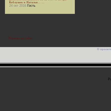
Кеблушек и Наталья... ...
24 окт 2016
Гость
Реклама на сайте
О проект
Р