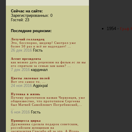
Сейчас на сайте:
Зарегистрированных: 0
Гостей: 23
1954 -
Граф 
Последние рецензии:
Летучий голландец
Это, бесспорно, шедевр! Смотрел уже
более 50 раз и всё не надоедает! ...
26 дек 2016
Гость
Агент президента
как можно дать рецензию на фильм.ес ли вы
его спрятали за семью зам ками? ...
7 дек 2016
кардинал
Цветы лиловые полей
Вот это самое то. ...
24 ноя 2016
Agpixpal
Путевка в жизнь
Почему прототипом назван Червонцев, уже
общеизвестно, что прототипом Сергеева
был Матвей Самойлович Погребинский,...
...
6 ноя 2016
Гость
Принцесса цирка
Дружинина сделала подарок советским,
российским женщинам на
десятилетия.Спасибо ей за это. А Игорь