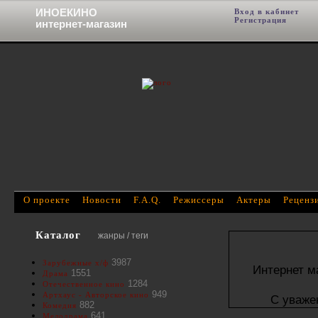
ИНОЕКИНО
Вход в кабинет
Фи
Регистрация
интернет-магазин
О проекте
Новости
F.A.Q.
Режиссеры
Актеры
Реценз
Каталог
жанры / теги
3987
Зарубежные х/ф
Интернет м
1551
Драма
1284
Отечественное кино
949
Артхаус - Авторское кино
С уваже
882
Комедия
641
Мелодрама