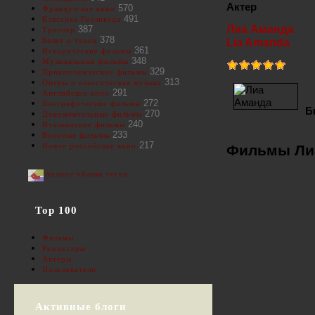
Актер
570
Французское кино
491
Классика Голливуда
Лиа Аманда
387
Триллер
378
Балет и танец
Lia Amanda
361
Исторические фильмы
348
Музыкальные фильмы
329
Приключенческие фильмы
313
Оперы и классическая музыка
291
Английское кино
272
Биографические фильмы
Б
270
Документальные фильмы
240
Итальянские фильмы
233
Военные фильмы
217
Новое российское кино
Фильмы Ли
полное облако тегов
Top 100
Фильмы
Режиссеры
Актеры
Пользователи
Активные блоги