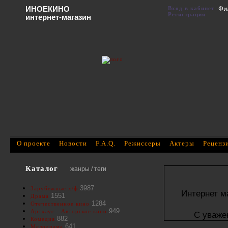
ИНОЕКИНО
Вход в кабинет
Фи
Регистрация
интернет-магазин
О проекте
Новости
F.A.Q.
Режиссеры
Актеры
Реценз
Каталог
жанры / теги
3987
Зарубежные х/ф
Интернет м
1551
Драма
1284
Отечественное кино
949
Артхаус - Авторское кино
С уваже
882
Комедия
641
Мелодрама