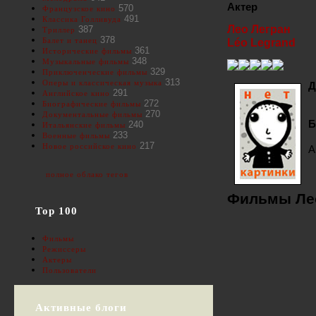
Актер
570
Французское кино
491
Классика Голливуда
Лео Легран
387
Триллер
378
Балет и танец
Léo Legrand
361
Исторические фильмы
348
Музыкальные фильмы
329
Приключенческие фильмы
313
Оперы и классическая музыка
Д
291
Английское кино
272
Биографические фильмы
270
Документальные фильмы
Б
240
Итальянские фильмы
233
Военные фильмы
217
Новое российское кино
А
полное облако тегов
Фильмы Лео
Top 100
Фильмы
Режиссеры
Актеры
Пользователи
Активные блоги