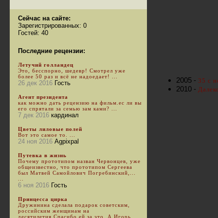
Сейчас на сайте:
Зарегистрированных: 0
Гостей: 40
Последние рецензии:
Летучий голландец
Это, бесспорно, шедевр! Смотрел уже
более 50 раз и всё не надоедает! ...
2005 -
35 с н
26 дек 2016
Гость
2010 -
Далеко
Агент президента
как можно дать рецензию на фильм.ес ли вы
его спрятали за семью зам ками? ...
7 дек 2016
кардинал
Цветы лиловые полей
Вот это самое то. ...
24 ноя 2016
Agpixpal
Путевка в жизнь
Почему прототипом назван Червонцев, уже
общеизвестно, что прототипом Сергеева
был Матвей Самойлович Погребинский,...
...
6 ноя 2016
Гость
Принцесса цирка
Дружинина сделала подарок советским,
российским женщинам на
десятилетия.Спасибо ей за это. А Игорь