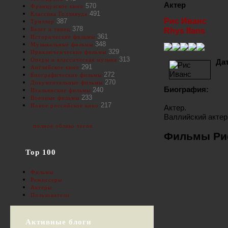
Актер
570
Французское кино
491
Классика Голливуда
Рис Иванс
387
Триллер
378
Балет и танец
Rhys Ifans
361
Исторические фильмы
348
Музыкальные фильмы
329
Приключенческие фильмы
313
Оперы и классическая музыка
Да
291
Английское кино
272
Биографические фильмы
270
Документальные фильмы
Биография:
240
Итальянские фильмы
233
Военные фильмы
217
Новое российское кино
Актер.
Валлийский актер
полное облако тегов
Фильмы Рис
Top 100
Фильмы
Режиссеры
Актеры
Пользователи
Активные блоги