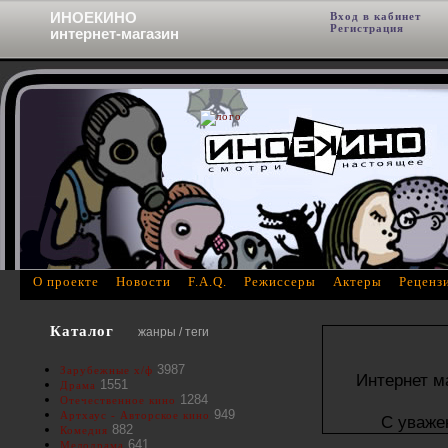
ИНОЕКИНО
Вход в кабинет
Фи
Регистрация
интернет-магазин
О проекте
Новости
F.A.Q.
Режиссеры
Актеры
Реценз
Каталог
жанры / теги
3987
Зарубежные х/ф
Интернет м
1551
Драма
1284
Отечественное кино
949
Артхаус - Авторское кино
С уваже
882
Комедия
641
Мелодрама