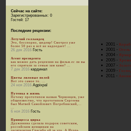
Сейчас на сайте:
Зарегистрированных: 0
Гостей: 17
Последние рецензии:
Летучий голландец
Это, бесспорно, шедевр! Смотрел уже
2001 -
Кораб
более 50 раз и всё не надоедает! ...
2001 -
Отель 
26 дек 2016
Гость
2004 -
Ярмарк
Агент президента
2005 -
Хромо
как можно дать рецензию на фильм.ес ли вы
2007 -
Золото
его спрятали за семью зам ками? ...
7 дек 2016
кардинал
2009 -
Госпо
2011 -
Анони
Цветы лиловые полей
Вот это самое то. ...
24 ноя 2016
Agpixpal
Путевка в жизнь
Почему прототипом назван Червонцев, уже
общеизвестно, что прототипом Сергеева
был Матвей Самойлович Погребинский,...
...
6 ноя 2016
Гость
Принцесса цирка
Дружинина сделала подарок советским,
российским женщинам на
десятилетия.Спасибо ей за это. А Игорь