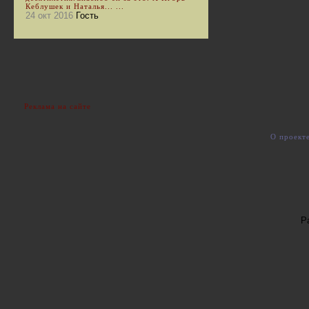
Кеблушек и Наталья... ...
24 окт 2016
Гость
Реклама на сайте
О проект
Р