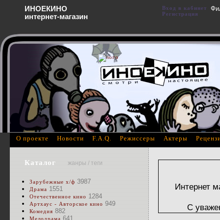
ИНОЕКИНО
Вход в кабинет
Фи
Регистрация
интернет-магазин
О проекте
Новости
F.A.Q.
Режиссеры
Актеры
Реценз
Каталог
жанры / теги
3987
Зарубежные х/ф
Интернет м
1551
Драма
1284
Отечественное кино
949
Артхаус - Авторское кино
С уваже
882
Комедия
641
Мелодрама