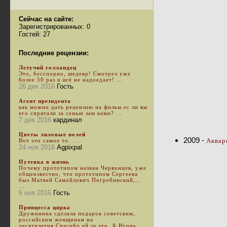
Сейчас на сайте:
Зарегистрированных: 0
Гостей: 27
Последние рецензии:
Летучий голландец
Это, бесспорно, шедевр! Смотрел уже
более 50 раз и всё не надоедает! ...
26 дек 2016
Гость
Агент президента
как можно дать рецензию на фильм.ес ли вы
его спрятали за семью зам ками? ...
7 дек 2016
кардинал
Цветы лиловые полей
2009 -
Аквар
Вот это самое то. ...
24 ноя 2016
Agpixpal
Путевка в жизнь
Почему прототипом назван Червонцев, уже
общеизвестно, что прототипом Сергеева
был Матвей Самойлович Погребинский,...
...
6 ноя 2016
Гость
Принцесса цирка
Дружинина сделала подарок советским,
российским женщинам на
десятилетия.Спасибо ей за это. А Игорь