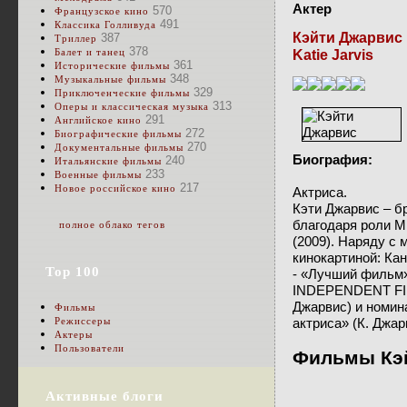
Актер
570
Французское кино
491
Классика Голливуда
Кэйти Джарвис
387
Триллер
378
Балет и танец
Katie Jarvis
361
Исторические фильмы
348
Музыкальные фильмы
329
Приключенческие фильмы
313
Оперы и классическая музыка
291
Английское кино
272
Биографические фильмы
270
Документальные фильмы
Биография:
240
Итальянские фильмы
233
Военные фильмы
217
Новое российское кино
Актриса.
Кэти Джарвис – б
благодаря роли 
полное облако тегов
(2009). Наряду с
кинокартиной: Ка
Top 100
- «Лучший фильм»
INDEPENDENT FIL
Джарвис) и номин
Фильмы
актриса» (К. Джар
Режиссеры
Актеры
Пользователи
Фильмы Кэй
Активные блоги