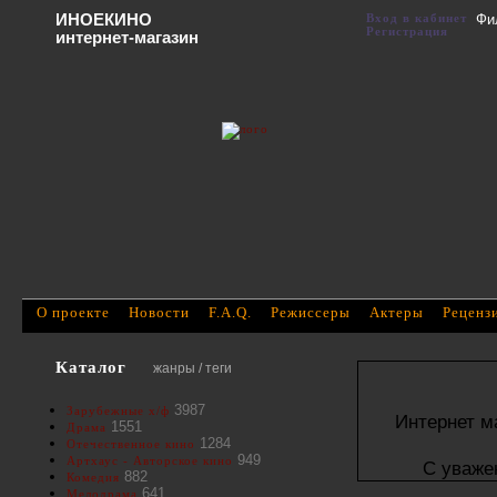
ИНОЕКИНО
Вход в кабинет
Фи
Регистрация
интернет-магазин
О проекте
Новости
F.A.Q.
Режиссеры
Актеры
Реценз
Каталог
жанры / теги
3987
Зарубежные х/ф
Интернет м
1551
Драма
1284
Отечественное кино
949
Артхаус - Авторское кино
С уваже
882
Комедия
641
Мелодрама