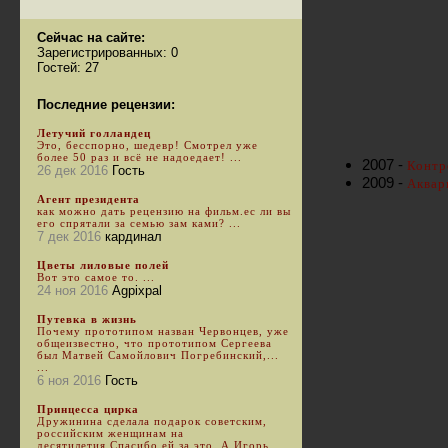
Сейчас на сайте:
Зарегистрированных: 0
Гостей: 27
Последние рецензии:
Летучий голландец
Это, бесспорно, шедевр! Смотрел уже
более 50 раз и всё не надоедает! ...
2007 -
Контро
26 дек 2016
Гость
2009 -
Аквар
Агент президента
как можно дать рецензию на фильм.ес ли вы
его спрятали за семью зам ками? ...
7 дек 2016
кардинал
Цветы лиловые полей
Вот это самое то. ...
24 ноя 2016
Agpixpal
Путевка в жизнь
Почему прототипом назван Червонцев, уже
общеизвестно, что прототипом Сергеева
был Матвей Самойлович Погребинский,...
...
6 ноя 2016
Гость
Принцесса цирка
Дружинина сделала подарок советским,
российским женщинам на
десятилетия.Спасибо ей за это. А Игорь