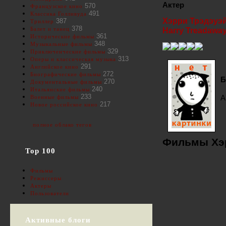
Актер
570
Французское кино
491
Классика Голливуда
Хэрри Трэдэуэ
387
Триллер
378
Балет и танец
Harry Treadawa
361
Исторические фильмы
348
Музыкальные фильмы
329
Приключенческие фильмы
313
Оперы и классическая музыка
291
Английское кино
272
Биографические фильмы
Б
270
Документальные фильмы
240
Итальянские фильмы
233
А
Военные фильмы
217
Новое российское кино
полное облако тегов
Фильмы Хэр
Top 100
Фильмы
Режиссеры
Актеры
Пользователи
Активные блоги