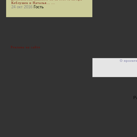
Кеблушек и Наталья... ...
24 окт 2016
Гость
Реклама на сайте
О проект
Р