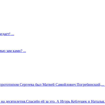
дает! ...
ью зам ками? ...
прототипом Сергеева был Матвей Самойлович Погребинский,... .
 десятилетия.Спасибо ей за это. А Игорь Кеблушек и Наталья...