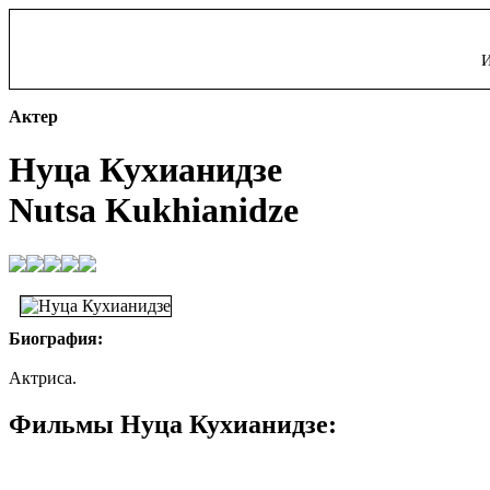
И
Актер
Нуца Кухианидзе
Nutsa Kukhianidze
Биография:
Актриса.
Фильмы Нуца Кухианидзе: