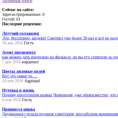
Активные блоги
Сейчас на сайте:
Зарегистрированных: 0
Гостей: 61
Последние рецензии:
Летучий голландец
Это, бесспорно, шедевр! Смотрел уже более 50 раз и всё не надое
26 дек 2016
Гость
Агент президента
как можно дать рецензию на фильм.ес ли вы его спрятали за сем
7 дек 2016
кардинал
Цветы лиловые полей
Вот это самое то. ...
24 ноя 2016
Agpixpal
Путевка в жизнь
Почему прототипом назван Червонцев, уже общеизвестно, что 
6 ноя 2016
Гость
Принцесса цирка
Дружинина сделала подарок советским, российским женщинам на