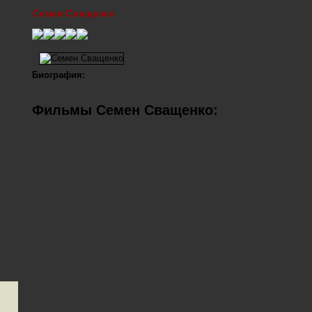
Семен Сващенко
Биография:
Фильмы Семен Сващенко: