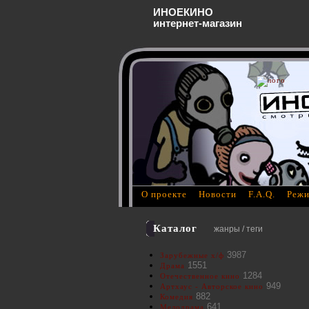
ИНОЕКИНО
интернет-магазин
О проекте
Новости
F.A.Q.
Режи
Каталог
жанры / теги
3987
Зарубежные х/ф
1551
Драма
1284
Отечественное кино
949
Артхаус - Авторское кино
882
Комедия
641
Мелодрама