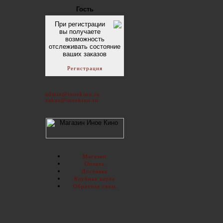
Гость
При регистрации
вы получаете
возможность
отслеживать состояние
ваших заказов
Регистрация
admin@inoekino.ru
zakaz@inoekino.ru
Магазин
Оплата
Доставка
Клубная карта
Обратная связь