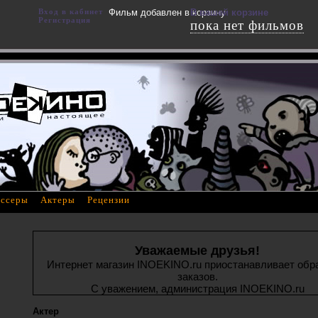
Вход в кабинет
Фильм добавлен в корзину
В вашей корзине
Регистрация
пока нет фильмов
ссеры
Актеры
Рецензии
Уважаемые друзья!
Интернет магазин INOEKINO.ru приостанавливает обр
заказов.
С уважением, администрация INOEKINO.ru
Актер