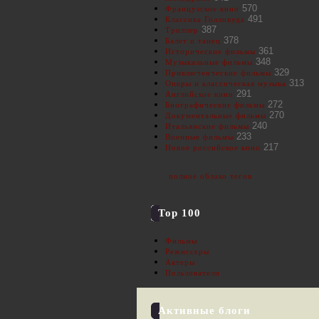
570
Французское кино
491
Классика Голливуда
387
Триллер
378
Балет и танец
361
Исторические фильмы
348
Музыкальные фильмы
329
Приключенческие фильмы
313
Оперы и классическая музыка
291
Английское кино
272
Биографические фильмы
270
Документальные фильмы
240
Итальянские фильмы
233
Военные фильмы
217
Новое российское кино
полное облако тегов
Top 100
Фильмы
Режиссеры
Актеры
Пользователи
Активные блоги