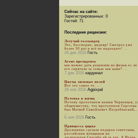
Сейчас на сайте:
Зарегистрированных: 0
Гостей: 71
Последние рецензии:
Летучий голландец
Это, бесспорно, шедевр! Смотрел уже
более 50 раз и всё не надоедает! ...
26 дек 2016
Гость
Агент президента
как можно дать рецензию на фильм.ес ли
его спрятали за семью зам ками? ...
7 дек 2016
кардинал
Цветы лиловые полей
Вот это самое то. ...
24 ноя 2016
Agpixpal
Путевка в жизнь
Почему прототипом назван Червонцев, 
общеизвестно, что прототипом Сергеева
был Матвей Самойлович Погребинский,..
...
6 ноя 2016
Гость
Принцесса цирка
Дружинина сделала подарок советским,
российским женщинам на
десятилетия.Спасибо ей за это. А Игорь