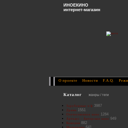
ИНОЕКИНО
интернет-магазин
О проекте
Новости
F.A.Q.
Режи
Каталог
жанры / теги
3987
Зарубежные х/ф
1551
Драма
1284
Отечественное кино
949
Артхаус - Авторское кино
882
Комедия
641
Мелодрама