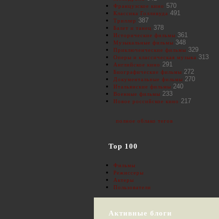
570
Французское кино
491
Классика Голливуда
387
Триллер
378
Балет и танец
361
Исторические фильмы
348
Музыкальные фильмы
329
Приключенческие фильмы
313
Оперы и классическая музыка
291
Английское кино
272
Биографические фильмы
270
Документальные фильмы
240
Итальянские фильмы
233
Военные фильмы
217
Новое российское кино
полное облако тегов
Top 100
Фильмы
Режиссеры
Актеры
Пользователи
Активные блоги