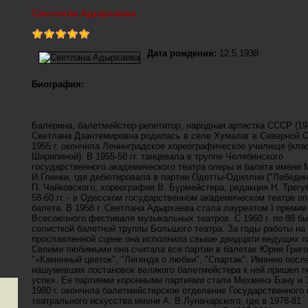
Светлана Адырхаева
Дата рождения:
12.5.1938
Биография:
Балерина, балетмейстер-репетитор, народная артистка СССР (19
Светлана Дзантемировна родилась в селе Хумалаг в Северной О
1955 г. окончила Ленинградское хореографическое училище (кл
Ширипиной). В 1955-58 гг. танцевала в труппе Челябинского
государственного академического театра оперы и балета имени 
И.Глинки, где дебютировала в партии Одетты-Одиллии ("Лебедин
П. Чайковского, хореография В. Бурмейстера, редакция Н. Трегуб
58-60 гг. - в Одесском государственном академическом театре о
балета. В 1958 г. Светлана Адырхаева стала лауреатом I премии
Всесоюзного фестиваля музыкальных театров. С 1960 г. по 88 б
солисткой балетной труппы Большого театра. За годы работы на
прославленной сцене она исполнила свыше двадцати ведущих п
Своими любимыми она считала все партии в балетах Юрия Григо
"«Каменный цветок", "Легенда о любви", "Спартак". Именно посл
нашумевших постановок великого балетмейстера к ней пришел 
успех. Ее партиями коронными партиями стали Мехменэ Бану и 
1980 г. окончила балетмейстерское отделение Государственного 
театрального искусства имени А. В.Луначарского, где в 1978-81