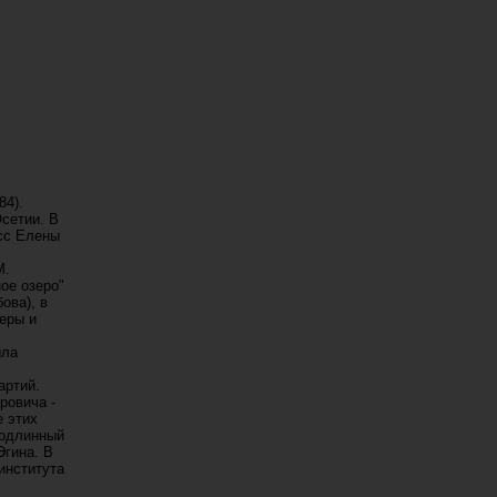
84).
сетии. В
асс Елены
М.
ое озеро"
ова), в
перы и
ыла
артий.
ровича -
е этих
подлинный
Эгина. В
института