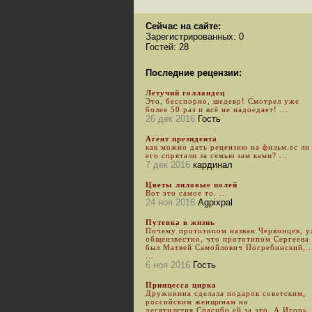
Сейчас на сайте:
Зарегистрированных: 0
Гостей: 28
Последние рецензии:
Летучий голландец
Это, бесспорно, шедевр! Смотрел уже
более 50 раз и всё не надоедает! ...
26 дек 2016
Гость
Агент президента
как можно дать рецензию на фильм.ес ли
его спрятали за семью зам ками? ...
7 дек 2016
кардинал
Цветы лиловые полей
Вот это самое то. ...
24 ноя 2016
Agpixpal
Путевка в жизнь
Почему прототипом назван Червонцев, 
общеизвестно, что прототипом Сергеева
был Матвей Самойлович Погребинский,..
...
6 ноя 2016
Гость
Принцесса цирка
Дружинина сделала подарок советским,
российским женщинам на
десятилетия.Спасибо ей за это. А Игорь