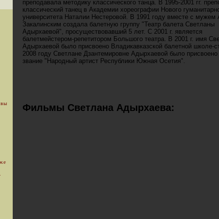
преподавала методику классического танца. В 1995-2001 гг. пре
классический танец в Академии хореографии Нового гуманитарн
университета Наталии Нестеровой. В 1991 году вместе с мужем
Закалинским создала балетную группу "Театр балета Светланы
Адырхаевой", просуществовавший 5 лет. С 2001 г. является
балетмейстером-репетитором Большого театра. В 2001 г. имя Св
Адырхаевой было присвоено Владикавказской балетной школе-с
2008 году Светлане Дзантемировне Адырхаевой было присвоено
звание "Народный артист Республики Южная Осетия".
 вы
Фильмы Светлана Адырхаева:
уже
.