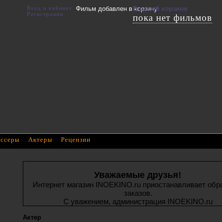
Вход в кабинет
Фильм добавлен в корзину
В вашей корзине
Регистрация
пока нет фильмов
ссеры
Актеры
Рецензии
Уважаемые друзья!
Интернет магазин INOEKINO.ru приостанавливает обр
заказов.
С уважением, администрация INOEKINO.ru
Актер