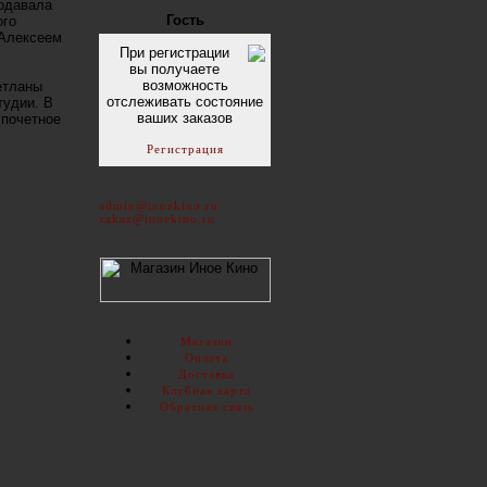
подавала
Гость
ого
 Алексеем
При регистрации
вы получаете
возможность
етланы
отслеживать состояние
тудии. В
ваших заказов
 почетное
Регистрация
admin@inoekino.ru
zakaz@inoekino.ru
Магазин
Оплата
Доставка
Клубная карта
Обратная связь