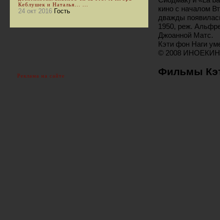
Кеблушек и Наталья... ...
кино с началом В
24 окт 2016
Гость
дважды появилась 
1950, реж. Альфред
Джоанной Матс.
Кэти фон Наги уме
© 2008 ИНОЕКИН
Фильмы Кэт
Реклама на сайте