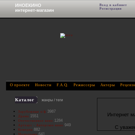
ИНОЕКИНО
Вход в кабинет
Фи
Регистрация
интернет-магазин
О проекте
Новости
F.A.Q.
Режиссеры
Актеры
Реценз
Каталог
жанры / теги
3987
Зарубежные х/ф
Интернет м
1551
Драма
1284
Отечественное кино
949
Артхаус - Авторское кино
С уваже
882
Комедия
641
Мелодрама