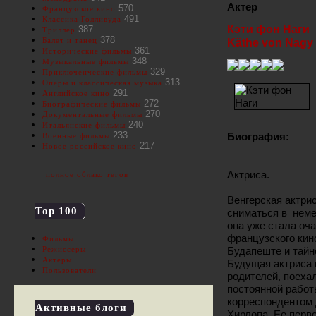
Актер
570
Французское кино
491
Классика Голливуда
Кэти фон Наги
387
Триллер
378
Балет и танец
Käthe von Nagy
361
Исторические фильмы
348
Музыкальные фильмы
329
Приключенческие фильмы
313
Оперы и классическая музыка
291
Английское кино
272
Биографические фильмы
270
Документальные фильмы
240
Итальянские фильмы
233
Биография:
Военные фильмы
217
Новое российское кино
Актриса.
полное облако тегов
Венгерская актрис
Top 100
сниматься в неме
она уже стала оч
французского кино
Фильмы
Будапеште и тайно
Режиссеры
Актеры
Будущая актриса 
Пользователи
родителей, поехал
постоянной работ
корреспондентом 
Активные блоги
Хирлопа. Ее перв