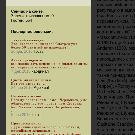
фильме «Männer vo
репутацию в ампл
Сейчас на сайте:
был Константин Д
Зарегистрированных: 0
Гостей: 564
первым мужем. К
молодой актрисой
Последние рецензии:
картинах как «Die 
«Mascottchen» (19
Летучий голландец
В 1930 году Кэти 
Это, бесспорно, шедевр! Смотрел уже
более 50 раз и всё не надоедает! ...
Andere» (1930, ре
26 дек 2016
Гость
площадке были Фр
попрощалась с им
Агент президента
как можно дать рецензию на фильм.ес ли вы
образах светских
его спрятали за семью зам ками? ...
музыкальные коме
7 дек 2016
кардинал
также принадлежат
Цветы лиловые полей
реж. Джо Мэй), «Me
Вот это самое то. ...
Геррон), «Ronny» 
24 ноя 2016
Agpixpal
Du bei Nacht» (193
Путевка в жизнь
Ханс Хинрих, Пол 
Почему прототипом назван Червонцев, уже
Рейнхольд Шунзель
общеизвестно, что прототипом Сергеева
был Матвей Самойлович Погребинский,...
реж. Густав Юцкий)
...
Рейнхольд Шунзел
6 ноя 2016
Гость
Верхоевен). К ее
Принцесса цирка
Capitaine Craddoc
Дружинина сделала подарок советским,
«La route impérial
российским женщинам на
десятилетия.Спасибо ей за это. А Игорь
Сиодмак) и «La bat