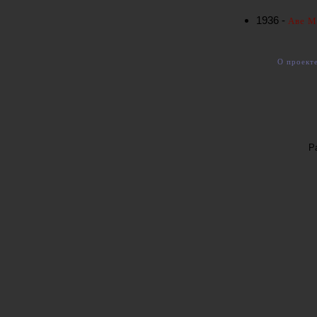
1936 -
Аве М
О проект
Р