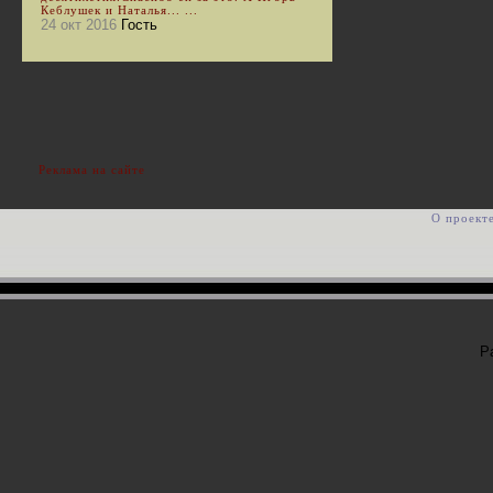
Кеблушек и Наталья... ...
24 окт 2016
Гость
Реклама на сайте
О проект
Р