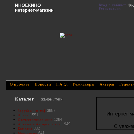
ИНОЕКИНО
Вход в кабинет
Фи
Регистрация
интернет-магазин
О проекте
Новости
F.A.Q.
Режиссеры
Актеры
Реценз
Каталог
жанры / теги
3987
Зарубежные х/ф
Интернет м
1551
Драма
1284
Отечественное кино
949
Артхаус - Авторское кино
С уваже
882
Комедия
641
Мелодрама