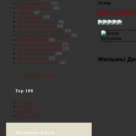
Актер
570
Французское кино
491
Классика Голливуда
Диана Арбенин
387
Триллер
378
Балет и танец
361
Исторические фильмы
348
Музыкальные фильмы
329
Приключенческие фильмы
313
Оперы и классическая музыка
291
Английское кино
272
Биографические фильмы
270
Документальные фильмы
240
Итальянские фильмы
Фильмы Ди
233
Военные фильмы
217
Новое российское кино
полное облако тегов
Top 100
Фильмы
Режиссеры
Актеры
Пользователи
Активные блоги