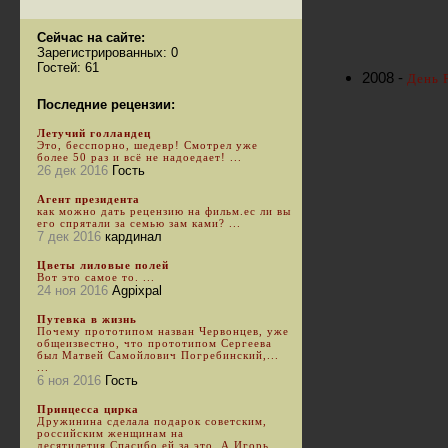
Сейчас на сайте:
Зарегистрированных: 0
Гостей: 61
2008 -
День 
Последние рецензии:
Летучий голландец
Это, бесспорно, шедевр! Смотрел уже
более 50 раз и всё не надоедает! ...
26 дек 2016
Гость
Агент президента
как можно дать рецензию на фильм.ес ли вы
его спрятали за семью зам ками? ...
7 дек 2016
кардинал
Цветы лиловые полей
Вот это самое то. ...
24 ноя 2016
Agpixpal
Путевка в жизнь
Почему прототипом назван Червонцев, уже
общеизвестно, что прототипом Сергеева
был Матвей Самойлович Погребинский,...
...
6 ноя 2016
Гость
Принцесса цирка
Дружинина сделала подарок советским,
российским женщинам на
десятилетия.Спасибо ей за это. А Игорь