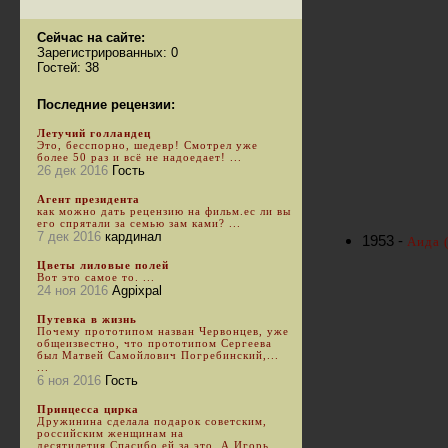
Сейчас на сайте:
Зарегистрированных: 0
Гостей: 38
Последние рецензии:
Летучий голландец
Это, бесспорно, шедевр! Смотрел уже
более 50 раз и всё не надоедает! ...
26 дек 2016
Гость
Агент президента
как можно дать рецензию на фильм.ес ли вы
его спрятали за семью зам ками? ...
7 дек 2016
кардинал
1953 -
Аида (
Цветы лиловые полей
Вот это самое то. ...
24 ноя 2016
Agpixpal
Путевка в жизнь
Почему прототипом назван Червонцев, уже
общеизвестно, что прототипом Сергеева
был Матвей Самойлович Погребинский,...
...
6 ноя 2016
Гость
Принцесса цирка
Дружинина сделала подарок советским,
российским женщинам на
десятилетия.Спасибо ей за это. А Игорь