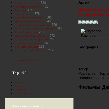
Актер
570
Французское кино
491
Классика Голливуда
Джузеппе Камп
387
Триллер
378
Балет и танец
Giuseppe Camp
361
Исторические фильмы
348
Музыкальные фильмы
329
Приключенческие фильмы
313
Оперы и классическая музыка
291
Английское кино
272
Биографические фильмы
270
Документальные фильмы
240
Итальянские фильмы
233
Биография:
Военные фильмы
217
Новое российское кино
полное облако тегов
Тенор.
Top 100
Родился в г. Торт
теноров своего по
Фильмы
Фильмы Дж
Режиссеры
Актеры
Пользователи
Активные блоги