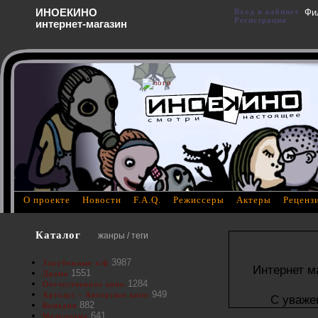
ИНОЕКИНО
Вход в кабинет
Фи
Регистрация
интернет-магазин
О проекте
Новости
F.A.Q.
Режиссеры
Актеры
Реценз
Каталог
жанры / теги
3987
Зарубежные х/ф
Интернет м
1551
Драма
1284
Отечественное кино
949
Артхаус - Авторское кино
С уваже
882
Комедия
641
Мелодрама