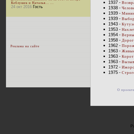
1937 -
Возвр
Кеблушек и Наталья... ...
24 окт 2016
Гость
1938 -
Челов
1939 -
Минин
1939 -
Выбор
1943 -
Кутуз
1953 -
Нахле
1954 -
Верны
1958 -
Дорог
1962 -
Порож
Реклама на сайте
1963 -
Живые
1963 -
Корот
1963 -
Вызыв
1972 -
Ижорс
1975 -
Строг
О проект
Р