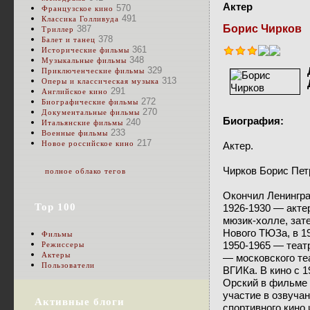
Актер
570
Французское кино
491
Классика Голливуда
Борис Чирков
387
Триллер
378
Балет и танец
361
Исторические фильмы
348
Музыкальные фильмы
329
Приключенческие фильмы
313
Оперы и классическая музыка
291
Английское кино
272
Биографические фильмы
270
Документальные фильмы
Биография:
240
Итальянские фильмы
233
Военные фильмы
217
Новое российское кино
Актер.
Чирков Борис Пет
полное облако тегов
Окончил Ленингра
Top 100
1926-1930 — акте
мюзик-холле, зат
Нового ТЮЗа, в 19
Фильмы
1950-1965 — теат
Режиссеры
Актеры
— московского теа
Пользователи
ВГИКа. В кино с 1
Орский в фильме
участие в озвуча
Активные блоги
спортивного кино 