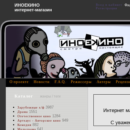
ИНОЕКИНО
Вход в кабинет
Фи
Регистрация
интернет-магазин
О проекте
Новости
F.A.Q.
Режиссеры
Актеры
Реценз
Каталог
жанры / теги
3987
Зарубежные х/ф
Интернет м
1551
Драма
1284
Отечественное кино
949
Артхаус - Авторское кино
С уваже
882
Комедия
641
Мелодрама