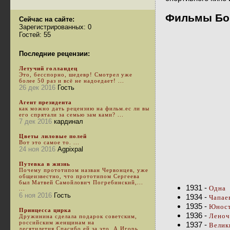
Фильмы Бо
Сейчас на сайте:
Зарегистрированных: 0
Гостей: 55
Последние рецензии:
Летучий голландец
Это, бесспорно, шедевр! Смотрел уже
более 50 раз и всё не надоедает! ...
26 дек 2016
Гость
Агент президента
как можно дать рецензию на фильм.ес ли вы
его спрятали за семью зам ками? ...
7 дек 2016
кардинал
Цветы лиловые полей
Вот это самое то. ...
24 ноя 2016
Agpixpal
Путевка в жизнь
Почему прототипом назван Червонцев, уже
общеизвестно, что прототипом Сергеева
был Матвей Самойлович Погребинский,...
1931 -
Одна
...
6 ноя 2016
Гость
1934 -
Чапае
1935 -
Юност
Принцесса цирка
1936 -
Леноч
Дружинина сделала подарок советским,
российским женщинам на
1937 -
Велик
десятилетия.Спасибо ей за это. А Игорь