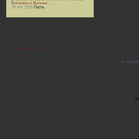
Кеблушек и Наталья... ...
24 окт 2016
Гость
Реклама на сайте
О проект
Р