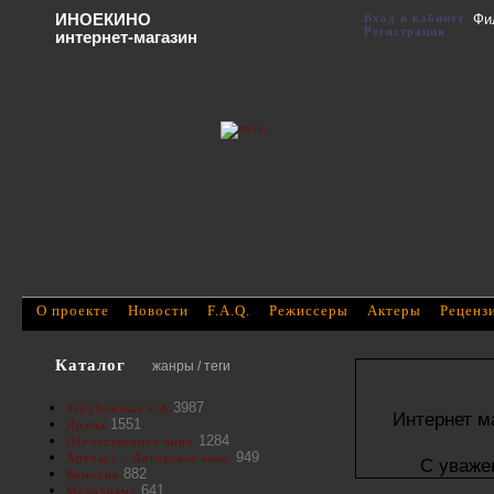
ИНОЕКИНО
Вход в кабинет
Фи
Регистрация
интернет-магазин
О проекте
Новости
F.A.Q.
Режиссеры
Актеры
Реценз
Каталог
жанры / теги
3987
Зарубежные х/ф
Интернет м
1551
Драма
1284
Отечественное кино
949
Артхаус - Авторское кино
С уваже
882
Комедия
641
Мелодрама