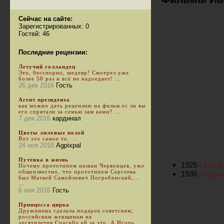
Сейчас на сайте:
Зарегистрированных: 0
Гостей: 46
Последние рецензии:
Летучий голландец
Это, бесспорно, шедевр! Смотрел уже
более 50 раз и всё не надоедает! ...
26 дек 2016
Гость
Агент президента
как можно дать рецензию на фильм.ес ли вы
его спрятали за семью зам ками? ...
7 дек 2016
кардинал
Цветы лиловые полей
Вот это самое то. ...
24 ноя 2016
Agpixpal
Путевка в жизнь
1925 -
Земля
Почему прототипом назван Червонцев, уже
общеизвестно, что прототипом Сергеева
1936 -
Однаж
был Матвей Самойлович Погребинский,...
...
6 ноя 2016
Гость
Принцесса цирка
Дружинина сделала подарок советским,
российским женщинам на
десятилетия.Спасибо ей за это. А Игорь