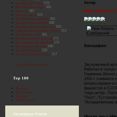
Актер
570
Французское кино
491
Классика Голливуда
Иван Коваль -
387
Триллер
378
Балет и танец
361
Исторические фильмы
348
Музыкальные фильмы
329
Приключенческие фильмы
313
Оперы и классическая музыка
291
Английское кино
272
Биографические фильмы
270
Документальные фильмы
Биография:
240
Итальянские фильмы
233
Военные фильмы
217
Новое российское кино
Заслуженный арти
полное облако тегов
Работал в театре 
Германию (более 
Top 100
1932 г. снимался 
репрессирован и 
фашистов в СССР,
Фильмы
тогда актёр. Пос
Режиссеры
Актеры
"Поэт", "Гуттапер
Пользователи
"Исправленному в
Активные блоги
Фильмы Ива