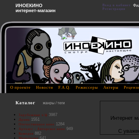
ИНОЕКИНО
Вход в кабинет
Фи
Регистрация
интернет-магазин
О проекте
Новости
F.A.Q.
Режиссеры
Актеры
Реценз
Каталог
жанры / теги
3987
Зарубежные х/ф
Интернет м
1551
Драма
1284
Отечественное кино
949
Артхаус - Авторское кино
С уваже
882
Комедия
641
Мелодрама