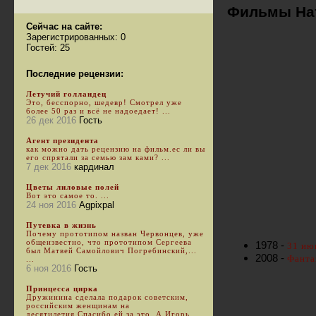
Фильмы Нат
Сейчас на сайте:
Зарегистрированных: 0
Гостей: 25
Последние рецензии:
Летучий голландец
Это, бесспорно, шедевр! Смотрел уже
более 50 раз и всё не надоедает! ...
26 дек 2016
Гость
Агент президента
как можно дать рецензию на фильм.ес ли вы
его спрятали за семью зам ками? ...
7 дек 2016
кардинал
Цветы лиловые полей
Вот это самое то. ...
24 ноя 2016
Agpixpal
Путевка в жизнь
Почему прототипом назван Червонцев, уже
общеизвестно, что прототипом Сергеева
1978 -
31 ию
был Матвей Самойлович Погребинский,...
2008 -
Фанта
...
6 ноя 2016
Гость
Принцесса цирка
Дружинина сделала подарок советским,
российским женщинам на
десятилетия.Спасибо ей за это. А Игорь