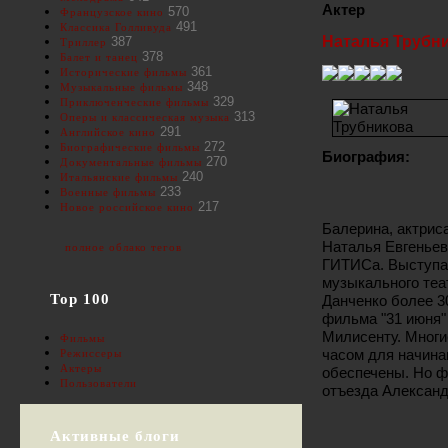
Актер
570
Французское кино
491
Классика Голливуда
Наталья Трубн
387
Триллер
378
Балет и танец
361
Исторические фильмы
348
Музыкальные фильмы
329
Приключенческие фильмы
313
Оперы и классическая музыка
291
Английское кино
272
Биографические фильмы
Биография:
270
Документальные фильмы
240
Итальянские фильмы
233
Военные фильмы
217
Новое российское кино
Балерина, актриса
Наталья Евгеньев
полное облако тегов
ГИТИСа. Выступал
музыкального теа
Top 100
Данченко более 3
фильма "31 июня"
Милисенту. Многи
Фильмы
часом для начина
Режиссеры
Актеры
обеспечены. Но ф
Пользователи
отъезда Александ
Активные блоги