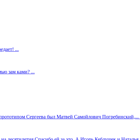
дает! ...
ью зам ками? ...
прототипом Сергеева был Матвей Самойлович Погребинский,... .
 десятилетия.Спасибо ей за это. А Игорь Кеблушек и Наталья...