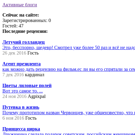
Активные блоги
Сейчас на сайте:
Зарегистрированных: 0
Гостей: 47
Последние рецензии:
Летучий голландец
Это, бесспорно, шедевр! Смотрел уже более 50 раз и всё не надое
26 дек 2016
Гость
Агент президента
как можно дать рецензию на фильм.ес ли вы его спрятали за сем
7 дек 2016
кардинал
Цветы лиловые полей
Вот это самое то. ...
24 ноя 2016
Agpixpal
Путевка в жизнь
Почему прототипом назван Червонцев, уже общеизвестно, что 
6 ноя 2016
Гость
Принцесса цирка
Дружинина сделала подарок советским, российским женщинам на