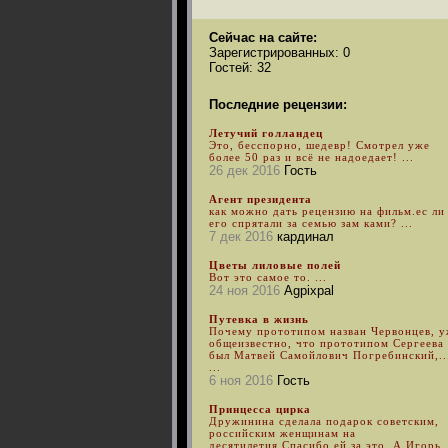
Сейчас на сайте:
Зарегистрированных: 0
Гостей: 32
Последние рецензии:
Летучий голландец
Это, бесспорно, шедевр! Смотрел уже
более 50 раз и всё не надоедает! ...
26 дек 2016
Гость
Агент президента
как можно дать рецензию на фильм.ес ли
его спрятали за семью зам ками? ...
7 дек 2016
кардинал
Цветы лиловые полей
Вот это самое то. ...
24 ноя 2016
Agpixpal
Путевка в жизнь
Почему прототипом назван Червонцев, 
общеизвестно, что прототипом Сергеева
был Матвей Самойлович Погребинский,..
...
6 ноя 2016
Гость
Принцесса цирка
Дружинина сделала подарок советским,
российским женщинам на
десятилетия.Спасибо ей за это. А Игорь