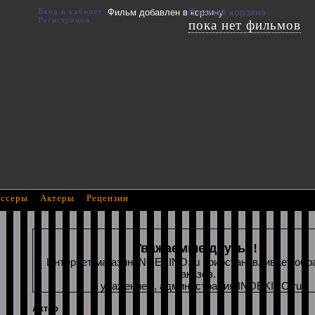
Вход в кабинет
Фильм добавлен в корзину
В вашей корзине
Регистрация
пока нет фильмов
ссеры
Актеры
Рецензии
Уважаемые друзья!
Интернет магазин INOEKINO.ru приостанавливает обр
заказов.
С уважением, администрация INOEKINO.ru
Актер