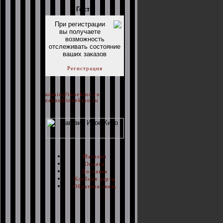
Гость
При регистрации
вы получаете
возможность
отслеживать состояние
ваших заказов
Регистрация
admin@inoekino.ru
zakaz@inoekino.ru
Магазин
Оплата
Доставка
Клубная карта
Обратная связь