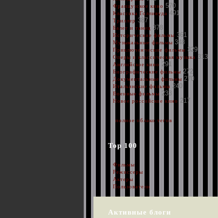
570
Французское кино
491
Классика Голливуда
387
Триллер
378
Балет и танец
361
Исторические фильмы
348
Музыкальные фильмы
329
Приключенческие фильмы
313
Оперы и классическая музыка
291
Английское кино
272
Биографические фильмы
270
Документальные фильмы
240
Итальянские фильмы
233
Военные фильмы
217
Новое российское кино
полное облако тегов
Top 100
Фильмы
Режиссеры
Актеры
Пользователи
Активные блоги