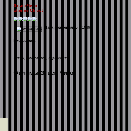
Этьен Чико
Etienne Chicot
Дата рождения:
5.5.1949
Биография:
Актер, композитор, сценарист.
Фильмы Этьен Чико: