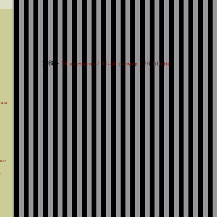
1988 -
36 девчонок / 36-ой размер / 36 fillette
 вы
уже
.