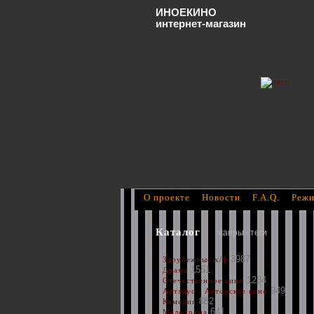
ИНОЕКИНО
интернет-магазин
О проекте
Новости
F.A.Q.
Режи
Каталог
жанры / теги
3987
Зарубежные х/ф
1551
Драма
1284
Отечественное кино
949
Артхаус - Авторское кино
882
Комедия
641
Мелодрама