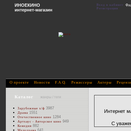
ИНОЕКИНО
Вход в кабинет
Фи
Регистрация
интернет-магазин
О проекте
Новости
F.A.Q.
Режиссеры
Актеры
Реценз
Каталог
жанры / теги
3987
Зарубежные х/ф
Интернет м
1551
Драма
1284
Отечественное кино
949
Артхаус - Авторское кино
С уваже
882
Комедия
641
Мелодрама