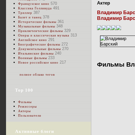
Актер
570
Французское кино
491
Классика Голливуда
Владимир Барс
387
Триллер
378
Балет и танец
Владимир Барс
361
Исторические фильмы
348
Музыкальные фильмы
329
Приключенческие фильмы
313
Оперы и классическая музыка
291
Английское кино
272
Биографические фильмы
270
Документальные фильмы
240
Итальянские фильмы
233
Военные фильмы
217
Новое российское кино
Фильмы Вл
полное облако тегов
Top 100
Фильмы
Режиссеры
Актеры
Пользователи
Активные блоги