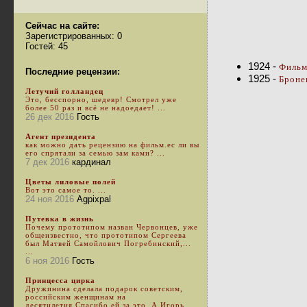
Сейчас на сайте:
Зарегистрированных: 0
Гостей: 45
1924 -
Фильм
Последние рецензии:
1925 -
Броне
Летучий голландец
Это, бесспорно, шедевр! Смотрел уже
более 50 раз и всё не надоедает! ...
26 дек 2016
Гость
Агент президента
как можно дать рецензию на фильм.ес ли вы
его спрятали за семью зам ками? ...
7 дек 2016
кардинал
Цветы лиловые полей
Вот это самое то. ...
24 ноя 2016
Agpixpal
Путевка в жизнь
Почему прототипом назван Червонцев, уже
общеизвестно, что прототипом Сергеева
был Матвей Самойлович Погребинский,...
...
6 ноя 2016
Гость
Принцесса цирка
Дружинина сделала подарок советским,
российским женщинам на
десятилетия.Спасибо ей за это. А Игорь