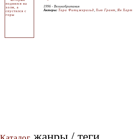
1996 - Великобритания
Актеры:
Тара Фитцжеральд
,
Хью Грант
,
Ян Харт
жанры / теги
Каталог