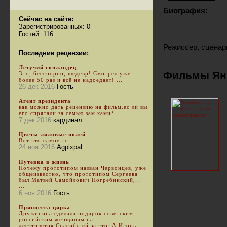
Биография:
Сейчас на сайте:
Зарегистрированных: 0
Гостей: 116
Режиссер, сценар
Последние рецензии:
Летучий голландец
Фильмы Ян
Это, бесспорно, шедевр! Смотрел уже
более 50 раз и всё не надоедает! ...
26 дек 2016
Гость
Агент президента
как можно дать рецензию на фильм.ес ли вы
его спрятали за семью зам ками? ...
7 дек 2016
кардинал
Цветы лиловые полей
Вот это самое то. ...
24 ноя 2016
Agpixpal
Путевка в жизнь
Почему прототипом назван Червонцев, уже
общеизвестно, что прототипом Сергеева
был Матвей Самойлович Погребинский,...
...
6 ноя 2016
Гость
Принцесса цирка
Дружинина сделала подарок советским,
российским женщинам на
десятилетия.Спасибо ей за это. А Игорь