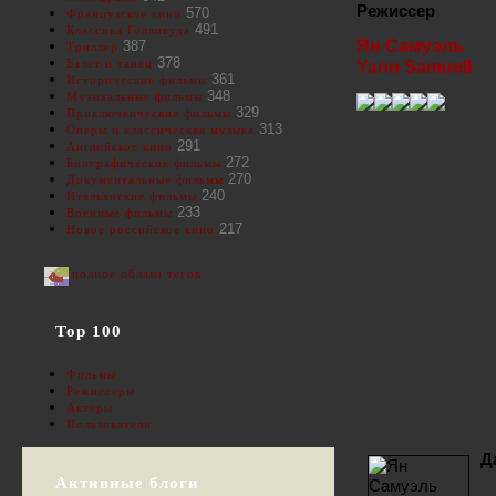
Режиссер
570
Французское кино
491
Классика Голливуда
Ян Самуэль
387
Триллер
378
Балет и танец
Yann Samuell
361
Исторические фильмы
348
Музыкальные фильмы
329
Приключенческие фильмы
313
Оперы и классическая музыка
291
Английское кино
272
Биографические фильмы
270
Документальные фильмы
240
Итальянские фильмы
233
Военные фильмы
217
Новое российское кино
полное облако тегов
Top 100
Фильмы
Режиссеры
Актеры
Пользователи
Д
Активные блоги