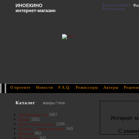
ИНОЕКИНО
Вход в кабинет
Фи
Регистрация
интернет-магазин
О проекте
Новости
F.A.Q.
Режиссеры
Актеры
Реценз
Каталог
жанры / теги
3987
Зарубежные х/ф
Интернет м
1551
Драма
1284
Отечественное кино
949
Артхаус - Авторское кино
С уваже
882
Комедия
641
Мелодрама