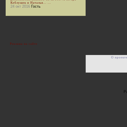
Кеблушек и Наталья... ...
24 окт 2016
Гость
Реклама на сайте
О проект
Р