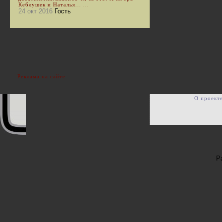
Кеблушек и Наталья... ...
24 окт 2016
Гость
Реклама на сайте
О проект
Р