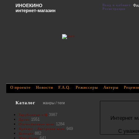
ИНОЕКИНО
Вход в кабинет
Фи
Регистрация
интернет-магазин
О проекте
Новости
F.A.Q.
Режиссеры
Актеры
Реценз
Каталог
жанры / теги
3987
Зарубежные х/ф
Интернет м
1551
Драма
1284
Отечественное кино
949
Артхаус - Авторское кино
С уваже
882
Комедия
641
Мелодрама