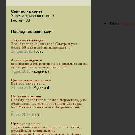
Сейчас на сайте:
Зарегистрированных: 0
Гостей: 88
1925 -
Земля
Последние рецензии:
Летучий голландец
Это, бесспорно, шедевр! Смотрел уже
более 50 раз и всё не надоедает! ...
26 дек 2016
Гость
Агент президента
как можно дать рецензию на фильм.ес ли вы
его спрятали за семью зам ками? ...
7 дек 2016
кардинал
Цветы лиловые полей
Вот это самое то. ...
24 ноя 2016
Agpixpal
Путевка в жизнь
Почему прототипом назван Червонцев, уже
общеизвестно, что прототипом Сергеева
был Матвей Самойлович Погребинский,...
...
6 ноя 2016
Гость
Принцесса цирка
Дружинина сделала подарок советским,
российским женщинам на
десятилетия.Спасибо ей за это. А Игорь