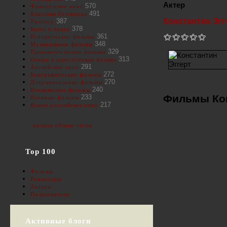
Актер
570
Французское кино
491
Классика Голливуда
Константин Эгг
387
Триллер
378
Балет и танец
361
Исторические фильмы
348
Музыкальные фильмы
329
Приключенческие фильмы
313
Оперы и классическая музыка
291
Английское кино
272
Биографические фильмы
270
Документальные фильмы
240
Итальянские фильмы
Фильмы Кон
233
Военные фильмы
217
Новое российское кино
полное облако тегов
Top 100
Фильмы
Режиссеры
Актеры
Пользователи
Активные блоги